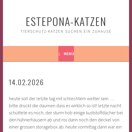
Springe
zum
ESTEPONA-KATZEN
Inhalt
TIERSCHUTZ-KATZEN SUCHEN EIN ZUHAUSE
MENÜ
14.02.2026
heute soll der letzte tag mit schlechtem wetter sein….
bitte drückt die daumen dass es wirklich so ist! letzte nacht
schüttete es noch, der sturm hob einige kuststoffdächer bei
den hühnerhäusern ab und riss dann noch den deckel von
einer grossen storagebox ab.
heute vormittag dann war ein