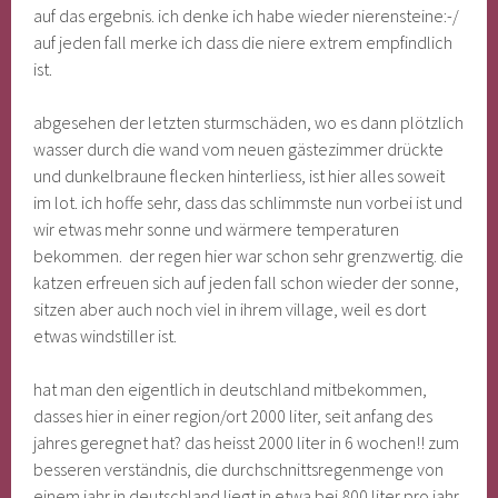
auf das ergebnis. ich denke ich habe wieder nierensteine:-/
auf jeden fall merke ich dass die niere extrem empfindlich
ist.
abgesehen der letzten sturmschäden, wo es dann plötzlich
wasser durch die wand vom neuen gästezimmer drückte
und dunkelbraune flecken hinterliess, ist hier alles soweit
im lot. ich hoffe sehr, dass das schlimmste nun vorbei ist und
wir etwas mehr sonne und wärmere temperaturen
bekommen. der regen hier war schon sehr grenzwertig. die
katzen erfreuen sich auf jeden fall schon wieder der sonne,
sitzen aber auch noch viel in ihrem village, weil es dort
etwas windstiller ist.
hat man den eigentlich in deutschland mitbekommen,
dasses hier in einer region/ort 2000 liter, seit anfang des
jahres geregnet hat? das heisst 2000 liter in 6 wochen!! zum
besseren verständnis, die durchschnittsregenmenge von
einem jahr in deutschland liegt in etwa bei 800 liter pro jahr.