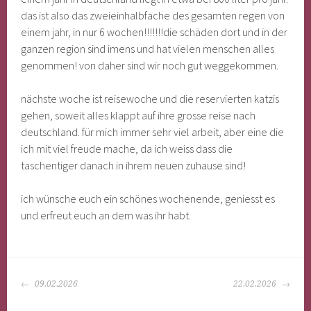
das ist also das zweieinhalbfache des gesamten regen von
einem jahr, in nur 6 wochen!!!!!!!die schäden dort und in der
ganzen region sind imens und hat vielen menschen alles
genommen! von daher sind wir noch gut weggekommen.
nächste woche ist reisewoche und die reservierten katzis
gehen, soweit alles klappt auf ihre grosse reise nach
deutschland. für mich immer sehr viel arbeit, aber eine die
ich mit viel freude mache, da ich weiss dass die
taschentiger danach in ihrem neuen zuhause sind!
ich wünsche euch ein schönes wochenende, geniesst es
und erfreut euch an dem was ihr habt.
BEITRAGS-
09.02.2026
22.02.2026
NAVIGATION