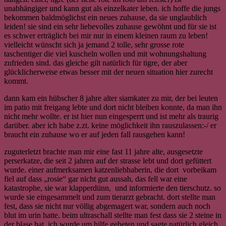
unabhängiger und kann gut als einzelkater leben. ich hoffe die jungs
bekommen baldmöglichst ein neues zuhause, da sie unglaublich
leiden! sie sind ein sehr liebevolles zuhause gewöhnt und für sie ist
es schwer erträglich bei mir nur in einem kleinen raum zu leben!
vielleicht wünscht sich ja jemand 2 tolle, sehr grosse rote
taschentiger die viel kuscheln wollen und mit wohnungshaltung
zufrieden sind. das gleiche gilt natürlich für tigre, der aber
glücklicherweise etwas besser mit der neuen situation hier zurecht
kommt.
dann kam ein hübscher 8 jahre alter siamkater zu mir, der bei leuten
im patio mit freigang lebte und dort nicht bleiben konnte, da man ihn
nicht mehr wollte. er ist hier nun eingesperrt und ist mehr als traurig
darüber. aber ich habe z.zt. keine möglichkeit ihn rauszulassen:-/ er
braucht ein zuhause wo er auf jeden fall rausgehen kann!
zuguterletzt brachte man mir eine fast 11 jahre alte, ausgesetzte
perserkatze, die seit 2 jahren auf der strasse lebt und dort gefüttert
wurde. einer aufmerksamen katzenliebhaberin, die dort vorbeikam
fiel auf dass „rosie“ gar nicht gut aussah, das fell war eine
katastrophe, sie war klapperdünn, und informierte den tierschutz. so
wurde sie eingesammelt und zum tierarzt gebracht. dort stellte man
fest, dass sie nicht nur völlig abgemagert war, sondern auch noch
blut im urin hatte. beim ultraschall stellte man fest dass sie 2 steine in
der blase hat. ich wurde um hilfe gebeten und sagte natürlich gleich