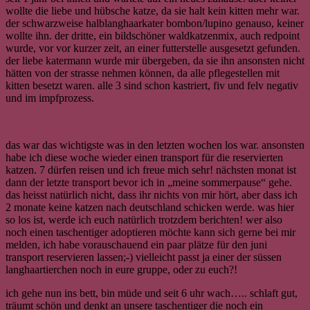
wollte die liebe und hübsche katze, da sie halt kein kitten mehr war.
der schwarzweise halblanghaarkater bombon/lupino genauso, keiner
wollte ihn. der dritte, ein bildschöner waldkatzenmix, auch redpoint
wurde, vor vor kurzer zeit, an einer futterstelle ausgesetzt gefunden.
der liebe katermann wurde mir übergeben, da sie ihn ansonsten nicht
hätten von der strasse nehmen können, da alle pflegestellen mit
kitten besetzt waren. alle 3 sind schon kastriert, fiv und felv negativ
und im impfprozess.
das war das wichtigste was in den letzten wochen los war. ansonsten
habe ich diese woche wieder einen transport für die reservierten
katzen. 7 dürfen reisen und ich freue mich sehr! nächsten monat ist
dann der letzte transport bevor ich in „meine sommerpause“ gehe.
das heisst natürlich nicht, dass ihr nichts von mir hört, aber dass ich
2 monate keine katzen nach deutschland schicken werde. was hier
so los ist, werde ich euch natürlich trotzdem berichten! wer also
noch einen taschentiger adoptieren möchte kann sich gerne bei mir
melden, ich habe vorauschauend ein paar plätze für den juni
transport reservieren lassen;-) vielleicht passt ja einer der süssen
langhaartierchen noch in eure gruppe, oder zu euch?!
ich gehe nun ins bett, bin müde und seit 6 uhr wach….. schlaft gut,
träumt schön und denkt an unsere taschentiger die noch ein