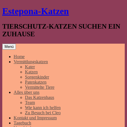
Springe
Estepona-Katzen
zum
Inhalt
TIERSCHUTZ-KATZEN SUCHEN EIN
ZUHAUSE
Menü
Home
Vermittlungskatzen
Kater
Katzen
Sorgenkinder
Patenkatzen
Vermittelte Tiere
Alles über uns
Das Katzenhaus
Team
Wie kann ich helfen
Zu Besuch bei Cleo
Kontakt und Impressum
Tagebuch