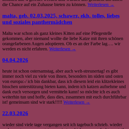
die Chance auf ein Zuhause bieten zu können.
Weiterlesen
→
malta, geb. 02.03.2025, schawrz, ekh, tolles, liebes
und soziales panthermädchen
Malta war schon als ganz kleines Kitten auf eine Pflegestelle
gekommen, aber niemand wollte die liebe Katze mit ihren schönen
orangefarbenen Augen adoptieren. Ob es an der Farbe lag…. wir
werden es nicht erfahren.
Weiterlesen
→
04.04.2026
heute ist schon ostersamstag, aber auch welt-streunertag! es gibt
immer noch viel zu viele von ihnen, besonders im süden und osten
von europa:-/ ich bin dankbar, dass ich diesem leid ein klitzekleines
bisschen unterstützung bieten kann, indem ich katzen aufnehme und
dank euch versorgen und vermitteln kann! so möchte ich es auch
weiterhin tun und hoffe, dass dies, zusammen mit euch durchführbar
ist! gemeinsam sind wir stark!!!!!
Weiterlesen
→
22.03.2026
wieder sind viele tage vergangen seit ich tagebuch schrieb. wieder