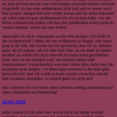
zu. jetzt ist rosie bei mir und wird morgen nochmals meiner tierärztin
vorgestellt. da das erste antibiotikum nicht half und sie immer noch
blut uriniert. morgen hat rosie wieder termin und bis dahin bekommt
sie schon mal ein paar medikamente die ich im haus habe. wer der
lieben schnurri-omi helfen will dass ihre anfallenden kosten gedeckt
werden können, würde uns sehr helfen!
dann habe ich mich vergangene woche sehr geärgert. ich stellte in
der nachbarschaft 2 fallen auf um wildkatzen zu fangen. eine katze
ging in die falle, mir wurde ein foto geschickt, dass ich sie abholen
kann. als ich ankam, sah ich eine leere falle, da ein mehr als blöder
nachbar sie wieder frei liess! obwohl ich einen zettel geschrieben
hatte, dass sie nur kastriert wird, mit meinem namen und
handynummer! wahrscheinlich war einer dieser alten säcke hier, die
kastration nicht mögen:-/ ob diese katze nochmal in die falle geht,
bezweifel ich! aber ich werde es heute wieder versuchen und die
falle woanders hinstellen. so schnell gebe ich nicht auf!
nun wünsche ich euch noch einen schönen sonntag nachmittag und
einen enspannten wochenanfang!
26.05.2026
leider konnte ich für über eine woche nicht auf meine website
zugreifen. zum glück konnte das problem heute endlich gelöst