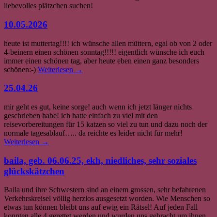
liebevolles plätzchen suchen!
10.05.2026
heute ist muttertag!!!! ich wünsche allen müttern, egal ob von 2 oder
4-beinern einen schönen sonntag!!!!! eigentlich wünsche ich euch
immer einen schönen tag, aber heute eben einen ganz besonders
schönen:-)
Weiterlesen
→
25.04.26
mir geht es gut, keine sorge! auch wenn ich jetzt länger nichts
geschrieben habe! ich hatte einfach zu viel mit den
reisevorbereitungen für 15 katzen so viel zu tun und dazu noch der
normale tagesablauf….. da reichte es leider nicht für mehr!
Weiterlesen
→
baila, geb. 06.06.25, ekh, niedliches, sehr soziales
glückskätzchen
Baila und ihre Schwestern sind an einem grossen, sehr befahrenen
Verkehrskreisel völlig herzlos ausgesetzt worden. Wie Menschen so
etwas tun können bleibt uns auf ewig ein Rätsel! Auf jeden Fall
konnten alle 4 gerettet werden und wurden uns gebracht um ihnen