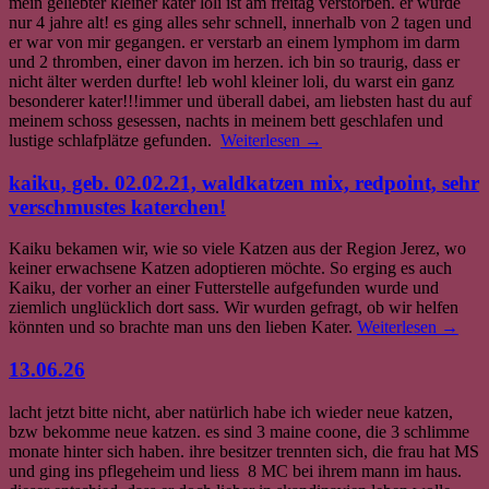
mein geliebter kleiner kater loli ist am freitag verstorben. er wurde
nur 4 jahre alt! es ging alles sehr schnell, innerhalb von 2 tagen und
er war von mir gegangen. er verstarb an einem lymphom im darm
und 2 thromben, einer davon im herzen. ich bin so traurig, dass er
nicht älter werden durfte! leb wohl kleiner loli, du warst ein ganz
besonderer kater!!!immer und überall dabei, am liebsten hast du auf
meinem schoss gesessen, nachts in meinem bett geschlafen und
lustige schlafplätze gefunden.
Weiterlesen
→
kaiku, geb. 02.02.21, waldkatzen mix, redpoint, sehr
verschmustes katerchen!
Kaiku bekamen wir, wie so viele Katzen aus der Region Jerez, wo
keiner erwachsene Katzen adoptieren möchte. So erging es auch
Kaiku, der vorher an einer Futterstelle aufgefunden wurde und
ziemlich unglücklich dort sass. Wir wurden gefragt, ob wir helfen
könnten und so brachte man uns den lieben Kater.
Weiterlesen
→
13.06.26
lacht jetzt bitte nicht, aber natürlich habe ich wieder neue katzen,
bzw bekomme neue katzen. es sind 3 maine coone, die 3 schlimme
monate hinter sich haben. ihre besitzer trennten sich, die frau hat MS
und ging ins pflegeheim und liess 8 MC bei ihrem mann im haus.