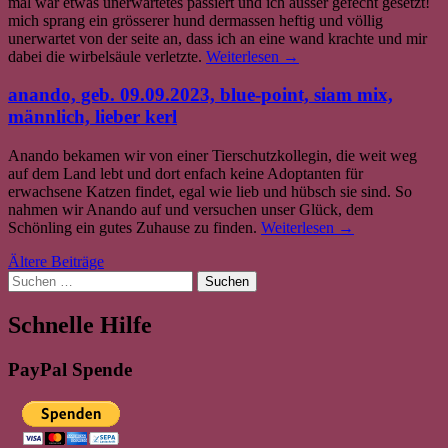
mal war etwas unerwartetes passiert und ich ausser gefecht gesetzt!
mich sprang ein grösserer hund dermassen heftig und völlig
unerwartet von der seite an, dass ich an eine wand krachte und mir
dabei die wirbelsäule verletzte.
Weiterlesen
→
anando, geb. 09.09.2023, blue-point, siam mix,
männlich, lieber kerl
Anando bekamen wir von einer Tierschutzkollegin, die weit weg
auf dem Land lebt und dort enfach keine Adoptanten für
erwachsene Katzen findet, egal wie lieb und hübsch sie sind. So
nahmen wir Anando auf und versuchen unser Glück, dem
Schönling ein gutes Zuhause zu finden.
Weiterlesen
→
Beitrags-
Ältere Beiträge
Suchen
Navigation
nach:
Schnelle Hilfe
PayPal Spende