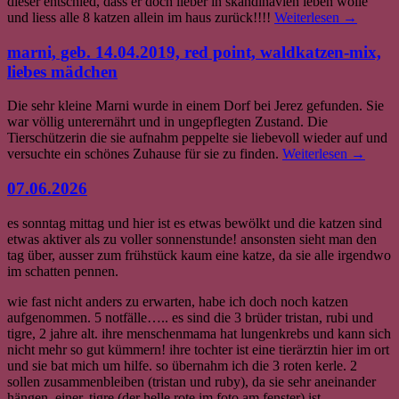
dieser entschied, dass er doch lieber in skandinavien leben wolle
und liess alle 8 katzen allein im haus zurück!!!!
Weiterlesen
→
marni, geb. 14.04.2019, red point, waldkatzen-mix,
liebes mädchen
Die sehr kleine Marni wurde in einem Dorf bei Jerez gefunden. Sie
war völlig unterernährt und in ungepflegten Zustand. Die
Tierschützerin die sie aufnahm peppelte sie liebevoll wieder auf und
versuchte ein schönes Zuhause für sie zu finden.
Weiterlesen
→
07.06.2026
es sonntag mittag und hier ist es etwas bewölkt und die katzen sind
etwas aktiver als zu voller sonnenstunde! ansonsten sieht man den
tag über, ausser zum frühstück kaum eine katze, da sie alle irgendwo
im schatten pennen.
wie fast nicht anders zu erwarten, habe ich doch noch katzen
aufgenommen. 5 notfälle….. es sind die 3 brüder tristan, rubi und
tigre, 2 jahre alt. ihre menschenmama hat lungenkrebs und kann sich
nicht mehr so gut kümmern! ihre tochter ist eine tierärztin hier im ort
und sie bat mich um hilfe. so übernahm ich die 3 roten kerle. 2
sollen zusammenbleiben (tristan und ruby), da sie sehr aneinander
hängen. einer, tigre (der helle rote im foto am fenster) ist