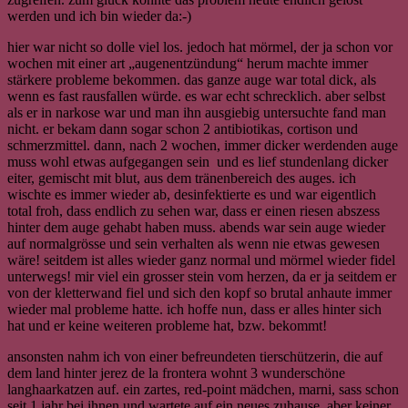
werden und ich bin wieder da:-)
hier war nicht so dolle viel los. jedoch hat mörmel, der ja schon vor
wochen mit einer art „augenentzündung“ herum machte immer
stärkere probleme bekommen. das ganze auge war total dick, als
wenn es fast rausfallen würde. es war echt schrecklich. aber selbst
als er in narkose war und man ihn ausgiebig untersuchte fand man
nicht. er bekam dann sogar schon 2 antibiotikas, cortison und
schmerzmittel. dann, nach 2 wochen, immer dicker werdenden auge
muss wohl etwas aufgegangen sein und es lief stundenlang dicker
eiter, gemischt mit blut, aus dem tränenbereich des auges. ich
wischte es immer wieder ab, desinfektierte es und war eigentlich
total froh, dass endlich zu sehen war, dass er einen riesen abszess
hinter dem auge gehabt haben muss. abends war sein auge wieder
auf normalgrösse und sein verhalten als wenn nie etwas gewesen
wäre! seitdem ist alles wieder ganz normal und mörmel wieder fidel
unterwegs! mir viel ein grosser stein vom herzen, da er ja seitdem er
von der kletterwand fiel und sich den kopf so brutal anhaute immer
wieder mal probleme hatte. ich hoffe nun, dass er alles hinter sich
hat und er keine weiteren probleme hat, bzw. bekommt!
ansonsten nahm ich von einer befreundeten tierschützerin, die auf
dem land hinter jerez de la frontera wohnt 3 wunderschöne
langhaarkatzen auf. ein zartes, red-point mädchen, marni, sass schon
seit 1 jahr bei ihnen und wartete auf ein neues zuhause. aber keiner