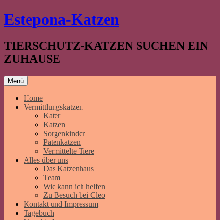
Springe
Estepona-Katzen
zum
Inhalt
TIERSCHUTZ-KATZEN SUCHEN EIN
ZUHAUSE
Menü
Home
Vermittlungskatzen
Kater
Katzen
Sorgenkinder
Patenkatzen
Vermittelte Tiere
Alles über uns
Das Katzenhaus
Team
Wie kann ich helfen
Zu Besuch bei Cleo
Kontakt und Impressum
Tagebuch