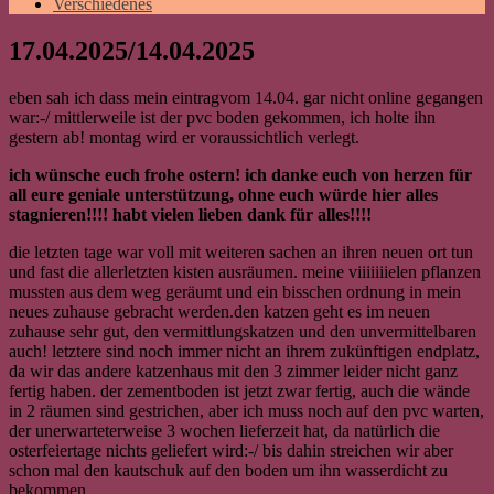
Verschiedenes
17.04.2025/14.04.2025
eben sah ich dass mein eintragvom 14.04. gar nicht online gegangen
war:-/ mittlerweile ist der pvc boden gekommen, ich holte ihn
gestern ab! montag wird er voraussichtlich verlegt.
ich wünsche euch frohe ostern! ich danke euch von herzen für
all eure geniale unterstützung, ohne euch würde hier alles
stagnieren!!!! habt vielen lieben dank für alles!!!!
die letzten tage war voll mit weiteren sachen an ihren neuen ort tun
und fast die allerletzten kisten ausräumen. meine viiiiiiielen pflanzen
mussten aus dem weg geräumt und ein bisschen ordnung in mein
neues zuhause gebracht werden.
den katzen geht es im neuen
zuhause sehr gut, den vermittlungskatzen und den unvermittelbaren
auch! letztere sind noch immer nicht an ihrem zukünftigen endplatz,
da wir das andere katzenhaus mit den 3 zimmer leider nicht ganz
fertig haben. der zementboden ist jetzt zwar fertig, auch die wände
in 2 räumen sind gestrichen, aber ich muss noch auf den pvc warten,
der unerwarteterweise 3 wochen lieferzeit hat, da natürlich die
osterfeiertage nichts geliefert wird:-/ bis dahin streichen wir aber
schon mal den kautschuk auf den boden um ihn wasserdicht zu
bekommen.