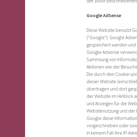
der zuvor beschriebenen
Google AdSense
Diese Website benutzt G
(“Google“). Google Adsen
gespeichert werden und d
Google Adsense verwendet
Sammlung von Informati
Aktionen wie der Besuch
Die durch den Cookie un
dieser Website (einschlie
übertragen und dort gesp
der Website im Hinblick 
und Anzeigen für die We
Websitenutzung und der I
Google diese Information
vorgeschrieben oder sowe
in keinem Fall Ihre IP-Ad