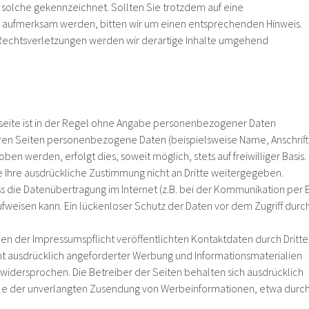
s solche gekennzeichnet. Sollten Sie trotzdem auf eine
 aufmerksam werden, bitten wir um einen entsprechenden Hinweis.
echtsverletzungen werden wir derartige Inhalte umgehend
seite ist in der Regel ohne Angabe personenbezogener Daten
eren Seiten personenbezogene Daten (beispielsweise Name, Anschrift
en werden, erfolgt dies, soweit möglich, stets auf freiwilliger Basis.
Ihre ausdrückliche Zustimmung nicht an Dritte weitergegeben.
ss die Datenübertragung im Internet (z.B. bei der Kommunikation per 
ufweisen kann. Ein lückenloser Schutz der Daten vor dem Zugriff durc
n der Impressumspflicht veröffentlichten Kontaktdaten durch Dritte
t ausdrücklich angeforderter Werbung und Informationsmaterialien
 widersprochen. Die Betreiber der Seiten behalten sich ausdrücklich
alle der unverlangten Zusendung von Werbeinformationen, etwa durc