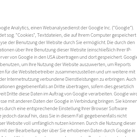
ogle Analytics, einen Webanalysedienst der Google Inc. (“Google“).
et sog. “Cookies“, Textdateien, die auf Ihrem Computer gespeichert
yse der Benutzung der Website durch Sie ermöglicht. Die durch den
ionen über Ihre Benutzung dieser Website (einschließlich Ihrer IP-
erver von Google in den USA übertragen und dort gespeichert. Googl
n benutzen, um Ihre Nutzung der Website auszuwerten, um Reports
ten für die Websitebetreiber zusammenzustellen und um weitere mit
er Internetnutzung verbundene Dienstleistungen zu erbringen. Auch
ationen gegebenenfalls an Dritte übertragen, sofern dies gesetzlich
it Dritte diese Daten im Auftrag von Google verarbeiten. Google wir
dresse mit anderen Daten der Google in Verbindung bringen. Sie könne
kies durch eine entsprechende Einstellung Ihrer Browser Software
e jedoch darauf hin, dass Sie in diesem Fall gegebenenfalls nicht
ser Website voll umfänglich nutzen können. Durch die Nutzung dieser
h mit der Bearbeitung der über Sie erhobenen Daten durch Google in