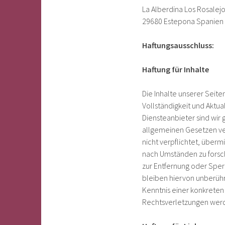
La Alberdina Los Rosalejo
29680 Estepona Spanien
Haftungsausschluss:
Haftung für Inhalte
Die Inhalte unserer Seiten
Vollständigkeit und Aktu
Diensteanbieter sind wir 
allgemeinen Gesetzen ver
nicht verpflichtet, über
nach Umständen zu forsche
zur Entfernung oder Spe
bleiben hiervon unberühr
Kenntnis einer konkrete
Rechtsverletzungen werd