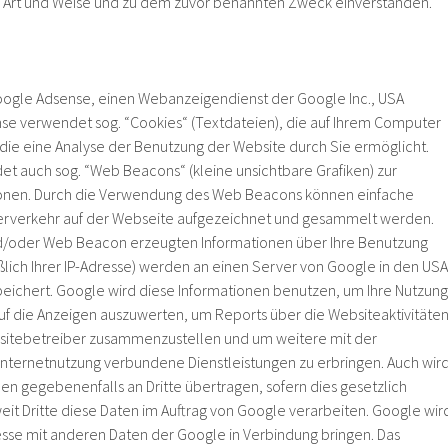
 Art und Weise und zu dem zuvor benannten Zweck einverstanden.
oogle Adsense, einen Webanzeigendienst der Google Inc., USA
se verwendet sog. “Cookies“ (Textdateien), die auf Ihrem Computer
ie eine Analyse der Benutzung der Website durch Sie ermöglicht.
 auch sog. “Web Beacons“ (kleine unsichtbare Grafiken) zur
onen. Durch die Verwendung des Web Beacons können einfache
erverkehr auf der Webseite aufgezeichnet und gesammelt werden.
d/oder Web Beacon erzeugten Informationen über Ihre Benutzung
ßlich Ihrer IP-Adresse) werden an einen Server von Google in den USA
eichert. Google wird diese Informationen benutzen, um Ihre Nutzung
auf die Anzeigen auszuwerten, um Reports über die Websiteaktivitäte
bsitebetreiber zusammenzustellen und um weitere mit der
nternetnutzung verbundene Dienstleistungen zu erbringen. Auch wir
en gegebenenfalls an Dritte übertragen, sofern dies gesetzlich
it Dritte diese Daten im Auftrag von Google verarbeiten. Google wir
resse mit anderen Daten der Google in Verbindung bringen. Das