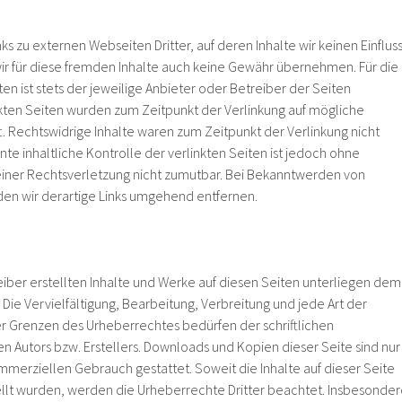
ks zu externen Webseiten Dritter, auf deren Inhalte wir keinen Einflus
r für diese fremden Inhalte auch keine Gewähr übernehmen. Für die
ten ist stets der jeweilige Anbieter oder Betreiber der Seiten
inkten Seiten wurden zum Zeitpunkt der Verlinkung auf mögliche
. Rechtswidrige Inhalte waren zum Zeitpunkt der Verlinkung nicht
e inhaltliche Kontrolle der verlinkten Seiten ist jedoch ohne
einer Rechtsverletzung nicht zumutbar. Bei Bekanntwerden von
en wir derartige Links umgehend entfernen.
eiber erstellten Inhalte und Werke auf diesen Seiten unterliegen dem
ie Vervielfältigung, Bearbeitung, Verbreitung und jede Art der
r Grenzen des Urheberrechtes bedürfen der schriftlichen
n Autors bzw. Erstellers. Downloads und Kopien dieser Seite sind nur
ommerziellen Gebrauch gestattet. Soweit die Inhalte auf dieser Seite
ellt wurden, werden die Urheberrechte Dritter beachtet. Insbesonde