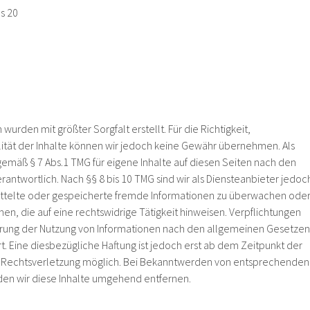
s 20
 wurden mit größter Sorgfalt erstellt. Für die Richtigkeit,
alität der Inhalte können wir jedoch keine Gewähr übernehmen. Als
gemäß § 7 Abs.1 TMG für eigene Inhalte auf diesen Seiten nach den
antwortlich. Nach §§ 8 bis 10 TMG sind wir als Diensteanbieter jedoc
mittelte oder gespeicherte fremde Informationen zu überwachen ode
n, die auf eine rechtswidrige Tätigkeit hinweisen. Verpflichtungen
rrung der Nutzung von Informationen nach den allgemeinen Gesetzen
t. Eine diesbezügliche Haftung ist jedoch erst ab dem Zeitpunkt der
n Rechtsverletzung möglich. Bei Bekanntwerden von entsprechenden
en wir diese Inhalte umgehend entfernen.