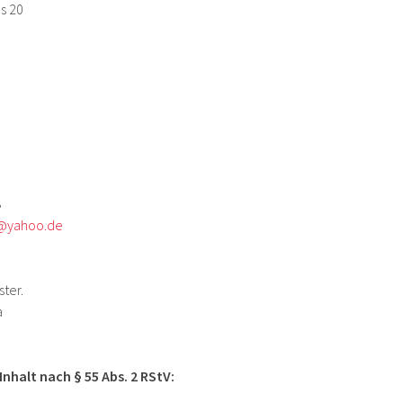
s 20
8
@yahoo.de
ster.
a
Inhalt nach § 55 Abs. 2 RStV: