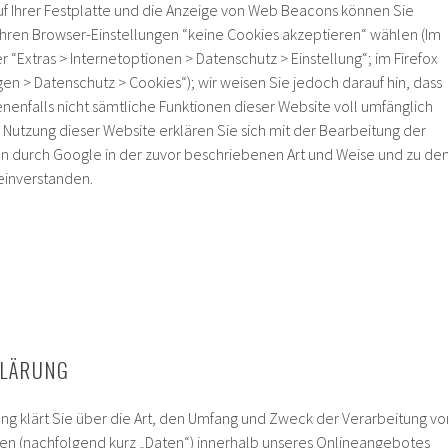
f Ihrer Festplatte und die Anzeige von Web Beacons können Sie
 Ihren Browser-Einstellungen “keine Cookies akzeptieren“ wählen (Im
r “Extras > Internetoptionen > Datenschutz > Einstellung“; im Firefox
ngen > Datenschutz > Cookies“); wir weisen Sie jedoch darauf hin, dass
nenfalls nicht sämtliche Funktionen dieser Website voll umfänglich
 Nutzung dieser Website erklären Sie sich mit der Bearbeitung der
n durch Google in der zuvor beschriebenen Art und Weise und zu d
inverstanden.
LÄRUNG
ng klärt Sie über die Art, den Umfang und Zweck der Verarbeitung vo
 (nachfolgend kurz „Daten“) innerhalb unseres Onlineangebotes