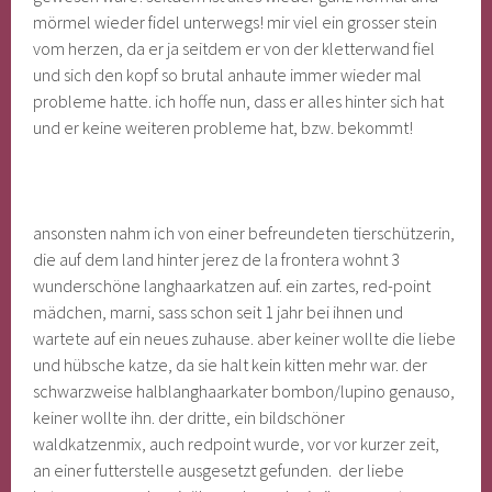
mörmel wieder fidel unterwegs! mir viel ein grosser stein
vom herzen, da er ja seitdem er von der kletterwand fiel
und sich den kopf so brutal anhaute immer wieder mal
probleme hatte. ich hoffe nun, dass er alles hinter sich hat
und er keine weiteren probleme hat, bzw. bekommt!
ansonsten nahm ich von einer befreundeten tierschützerin,
die auf dem land hinter jerez de la frontera wohnt 3
wunderschöne langhaarkatzen auf. ein zartes, red-point
mädchen, marni, sass schon seit 1 jahr bei ihnen und
wartete auf ein neues zuhause. aber keiner wollte die liebe
und hübsche katze, da sie halt kein kitten mehr war. der
schwarzweise halblanghaarkater bombon/lupino genauso,
keiner wollte ihn. der dritte, ein bildschöner
waldkatzenmix, auch redpoint wurde, vor vor kurzer zeit,
an einer futterstelle ausgesetzt gefunden. der liebe