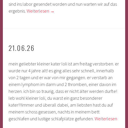
sind ins labor gesendet worden und nun warten wir auf das
ergebnis.
Weiterlesen
→
21.06.26
mein geliebter kleiner kater loli ist am freitag verstorben. er
wurde nur 4 jahre alt! es ging alles sehr schnell, innerhalb
von 2 tagen und er war von mir gegangen. er verstarb an
einem lymphom im darm und 2 thromben, einer davon im
herzen. ich bin so traurig, dass er nicht älter werden durfte!
leb wohl kleiner loli, du warst ein ganz besonderer
kater!!!immer und überall dabei, am liebsten hast du auf
meinem schoss gesessen, nachts in meinem bett
geschlafen und lustige schlafplätze gefunden.
Weiterlesen