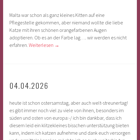
Malta war schon als ganz kleines Kitten auf eine
Pflegestelle gekommen, aber niemand wollte die liebe
Katze mit ihren schönen orangefarbenen Augen
adoptieren. Ob es an der Farbe lag…. wir werden es nicht
erfahren.
Weiterlesen
→
04.04.2026
heute ist schon ostersamstag, aber auch welt-streunertag!
es gibt immer noch viel zu viele von ihnen, besonders im
süden und osten von europa:-/ ich bin dankbar, dass ich
diesem leid ein klitzekleines bisschen unterstützung bieten
kann, indem ich katzen aufnehme und dank euch versorgen