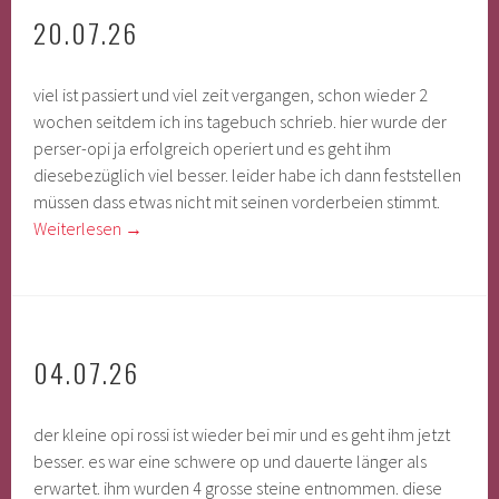
20.07.26
viel ist passiert und viel zeit vergangen, schon wieder 2
wochen seitdem ich ins tagebuch schrieb. hier wurde der
perser-opi ja erfolgreich operiert und es geht ihm
diesebezüglich viel besser. leider habe ich dann feststellen
müssen dass etwas nicht mit seinen vorderbeien stimmt.
Weiterlesen
→
04.07.26
der kleine opi rossi ist wieder bei mir und es geht ihm jetzt
besser. es war eine schwere op und dauerte länger als
erwartet. ihm wurden 4 grosse steine entnommen. diese