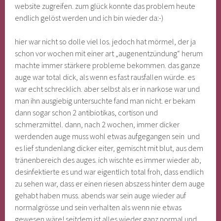
website zugreifen. zum glück konnte das problem heute
endlich gelöst werden und ich bin wieder da:-)
hier war nicht so dolle viel los. jedoch hat mörmel, der ja
schon vor wochen mit einer art „augenentzündung“ herum
machte immer stärkere probleme bekommen. das ganze
auge war total dick, als wenn es fast rausfallen würde. es
war echt schrecklich. aber selbst als er in narkose war und
man ihn ausgiebig untersuchte fand man nicht. er bekam
dann sogar schon 2 antibiotikas, cortison und
schmerzmittel. dann, nach 2 wochen, immer dicker
werdenden auge muss wohl etwas aufgegangen sein und
es lief stundenlang dicker eiter, gemischt mit blut, aus dem
tränenbereich des auges. ich wischte es immer wieder ab,
desinfektierte es und war eigentlich total froh, dass endlich
zu sehen war, dass er einen riesen abszess hinter dem auge
gehabt haben muss. abends war sein auge wieder auf
normalgrösse und sein verhalten als wenn nie etwas
gewesen wäre! seitdem ist alles wieder ganz normal und