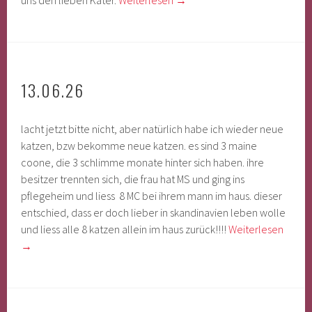
uns den lieben Kater.
Weiterlesen
→
13.06.26
lacht jetzt bitte nicht, aber natürlich habe ich wieder neue
katzen, bzw bekomme neue katzen. es sind 3 maine
coone, die 3 schlimme monate hinter sich haben. ihre
besitzer trennten sich, die frau hat MS und ging ins
pflegeheim und liess 8 MC bei ihrem mann im haus. dieser
entschied, dass er doch lieber in skandinavien leben wolle
und liess alle 8 katzen allein im haus zurück!!!!
Weiterlesen
→