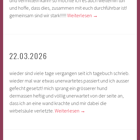
und vermitteln kann! so möchte ich es auch weiterhin tun
und hoffe, dass dies, zusammen mit euch durchführbar ist!
gemeinsam sind wir stark!!!!!
Weiterlesen
→
22.03.2026
wieder sind viele tage vergangen seit ich tagebuch schrieb.
wieder mal war etwas unerwartetes passiert und ich ausser
gefecht gesetzt! mich sprang ein grösserer hund
dermassen heftig und völlig unerwartet von der seite an,
dass ich an eine wand krachte und mir dabei die
wirbelsäule verletzte.
Weiterlesen
→