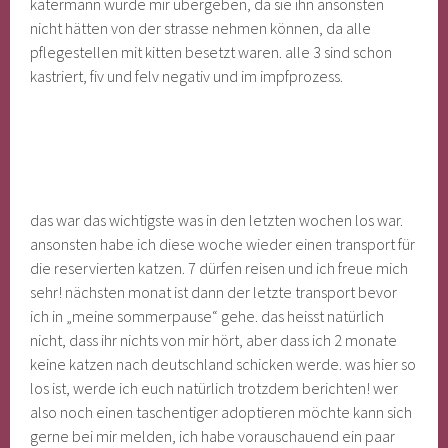
katermann wurde mir übergeben, da sie ihn ansonsten
nicht hätten von der strasse nehmen können, da alle
pflegestellen mit kitten besetzt waren. alle 3 sind schon
kastriert, fiv und felv negativ und im impfprozess.
das war das wichtigste was in den letzten wochen los war.
ansonsten habe ich diese woche wieder einen transport für
die reservierten katzen. 7 dürfen reisen und ich freue mich
sehr! nächsten monat ist dann der letzte transport bevor
ich in „meine sommerpause“ gehe. das heisst natürlich
nicht, dass ihr nichts von mir hört, aber dass ich 2 monate
keine katzen nach deutschland schicken werde. was hier so
los ist, werde ich euch natürlich trotzdem berichten! wer
also noch einen taschentiger adoptieren möchte kann sich
gerne bei mir melden, ich habe vorauschauend ein paar