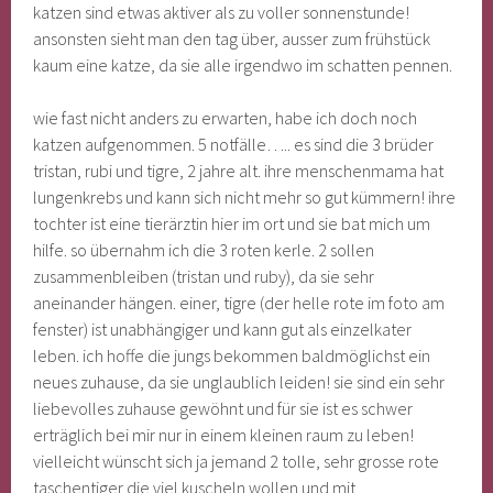
katzen sind etwas aktiver als zu voller sonnenstunde!
ansonsten sieht man den tag über, ausser zum frühstück
kaum eine katze, da sie alle irgendwo im schatten pennen.
wie fast nicht anders zu erwarten, habe ich doch noch
katzen aufgenommen. 5 notfälle….. es sind die 3 brüder
tristan, rubi und tigre, 2 jahre alt. ihre menschenmama hat
lungenkrebs und kann sich nicht mehr so gut kümmern! ihre
tochter ist eine tierärztin hier im ort und sie bat mich um
hilfe. so übernahm ich die 3 roten kerle. 2 sollen
zusammenbleiben (tristan und ruby), da sie sehr
aneinander hängen. einer, tigre (der helle rote im foto am
fenster) ist unabhängiger und kann gut als einzelkater
leben. ich hoffe die jungs bekommen baldmöglichst ein
neues zuhause, da sie unglaublich leiden! sie sind ein sehr
liebevolles zuhause gewöhnt und für sie ist es schwer
erträglich bei mir nur in einem kleinen raum zu leben!
vielleicht wünscht sich ja jemand 2 tolle, sehr grosse rote
taschentiger die viel kuscheln wollen und mit