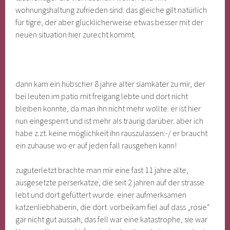
wohnungshaltung zufrieden sind. das gleiche gilt natürlich
für tigre, der aber glücklicherweise etwas besser mit der
neuen situation hier zurecht kommt.
dann kam ein hübscher 8 jahre alter siamkater zu mir, der
bei leuten im patio mit freigang lebte und dort nicht
bleiben konnte, da man ihn nicht mehr wollte. er ist hier
nun eingesperrt und ist mehr als traurig darüber. aber ich
habe z.zt. keine möglichkeit ihn rauszulassen:-/ er braucht
ein zuhause wo er auf jeden fall rausgehen kann!
zuguterletzt brachte man mir eine fast 11 jahre alte,
ausgesetzte perserkatze, die seit 2 jahren auf der strasse
lebt und dort gefüttert wurde. einer aufmerksamen
katzenliebhaberin, die dort vorbeikam fiel auf dass „rosie“
gar nicht gut aussah, das fell war eine katastrophe, sie war