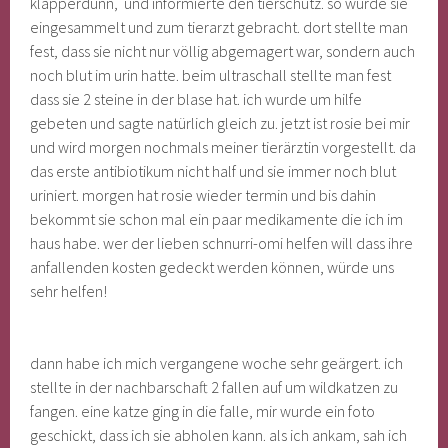
klapperdünn, und informierte den tierschutz. so wurde sie
eingesammelt und zum tierarzt gebracht. dort stellte man
fest, dass sie nicht nur völlig abgemagert war, sondern auch
noch blut im urin hatte. beim ultraschall stellte man fest
dass sie 2 steine in der blase hat. ich wurde um hilfe
gebeten und sagte natürlich gleich zu. jetzt ist rosie bei mir
und wird morgen nochmals meiner tierärztin vorgestellt. da
das erste antibiotikum nicht half und sie immer noch blut
uriniert. morgen hat rosie wieder termin und bis dahin
bekommt sie schon mal ein paar medikamente die ich im
haus habe. wer der lieben schnurri-omi helfen will dass ihre
anfallenden kosten gedeckt werden können, würde uns
sehr helfen!
dann habe ich mich vergangene woche sehr geärgert. ich
stellte in der nachbarschaft 2 fallen auf um wildkatzen zu
fangen. eine katze ging in die falle, mir wurde ein foto
geschickt, dass ich sie abholen kann. als ich ankam, sah ich