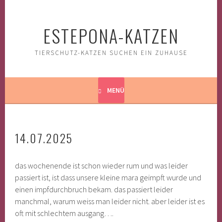
Springe
zum
ESTEPONA-KATZEN
Inhalt
TIERSCHUTZ-KATZEN SUCHEN EIN ZUHAUSE
MENÜ
14.07.2025
das wochenende ist schon wieder rum und was leider
passiert ist, ist dass unsere kleine mara geimpft wurde und
einen impfdurchbruch bekam. das passiert leider
manchmal, warum weiss man leider nicht. aber leider ist es
oft mit schlechtem ausgang….