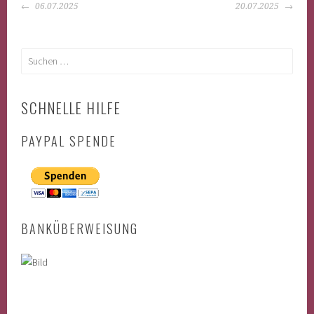
BEITRAGS-
06.07.2025
20.07.2025
NAVIGATION
Suchen
nach:
SCHNELLE HILFE
PAYPAL SPENDE
BANKÜBERWEISUNG