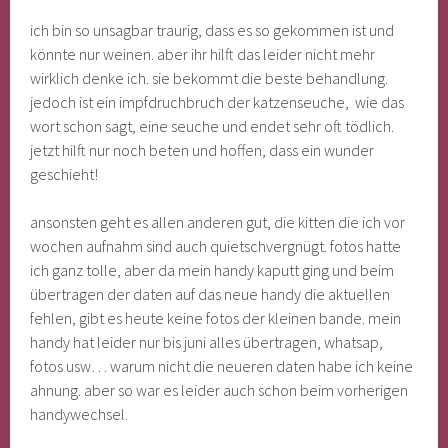
ich bin so unsagbar traurig, dass es so gekommen ist und
könnte nur weinen. aber ihr hilft das leider nicht mehr
wirklich denke ich. sie bekommt die beste behandlung.
jedoch ist ein impfdruchbruch der katzenseuche, wie das
wort schon sagt, eine seuche und endet sehr oft tödlich.
jetzt hilft nur noch beten und hoffen, dass ein wunder
geschieht!
ansonsten geht es allen anderen gut, die kitten die ich vor
wochen aufnahm sind auch quietschvergnügt. fotos hatte
ich ganz tolle, aber da mein handy kaputt ging und beim
übertragen der daten auf das neue handy die aktuellen
fehlen, gibt es heute keine fotos der kleinen bande. mein
handy hat leider nur bis juni alles übertragen, whatsap,
fotos usw… warum nicht die neueren daten habe ich keine
ahnung. aber so war es leider auch schon beim vorherigen
handywechsel.