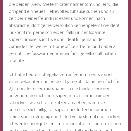
die beiden „verwitweten“ katermänner tom und jerry, die
dringend ein neues, liebevolles zuhause suchen sind zur
zeit bei meiner freundin in essen und können, nach
absprache, dort gerne persönlich kennengelernt werden!
ihr könnt mir gerne schreiben, falls ihr 2 entspannte
superschmuser sucht. sie sind ideal für jemand der
zumindest teilweise im homeoffice arbeitet und dabei 2
gemütliche fusswärmer oder einfach gesellschaft haben
möchte.
ich habe heute 2 pflegekatzen aufgenommen. sie sind
einer bekannten und beide 11 jahre alt. da sie beruflich für
2,5 monate reisen muss habe ich die beiden senioren
aufgenommen. ich muss sagen, ich bin immer wieder
schockiert wie schlecht katzen aussehen, wenn sie
ausschliesslich billigstes supermarktfutter bekommen.
beide sind so struppig und ihr fell völlig stumpf und trocken.
ich werde ihnen jetzt erst mal mein futter mit untermischen
und sie viel bürsten, damit ihr altes fell rauskommt und