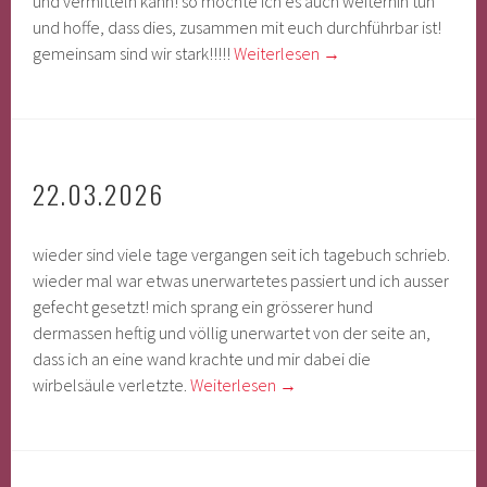
und vermitteln kann! so möchte ich es auch weiterhin tun
und hoffe, dass dies, zusammen mit euch durchführbar ist!
gemeinsam sind wir stark!!!!!
Weiterlesen
→
22.03.2026
wieder sind viele tage vergangen seit ich tagebuch schrieb.
wieder mal war etwas unerwartetes passiert und ich ausser
gefecht gesetzt! mich sprang ein grösserer hund
dermassen heftig und völlig unerwartet von der seite an,
dass ich an eine wand krachte und mir dabei die
wirbelsäule verletzte.
Weiterlesen
→