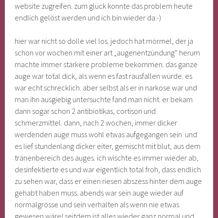
website zugreifen. zum glück konnte das problem heute
endlich gelöst werden und ich bin wieder da:-)
hier war nicht so dolle viel los. jedoch hat mörmel, der ja
schon vor wochen mit einer art „augenentzündung“ herum
machte immer stärkere probleme bekommen. das ganze
auge war total dick, als wenn es fast rausfallen würde. es
war echt schrecklich. aber selbst als er in narkose war und
man ihn ausgiebig untersuchte fand man nicht. er bekam
dann sogar schon 2 antibiotikas, cortison und
schmerzmittel. dann, nach 2 wochen, immer dicker
werdenden auge muss wohl etwas aufgegangen sein und
es lief stundenlang dicker eiter, gemischt mit blut, aus dem
tränenbereich des auges. ich wischte es immer wieder ab,
desinfektierte es und war eigentlich total froh, dass endlich
zu sehen war, dass er einen riesen abszess hinter dem auge
gehabt haben muss. abends war sein auge wieder auf
normalgrösse und sein verhalten als wenn nie etwas
gewesen wäre! seitdem ist alles wieder ganz normal und