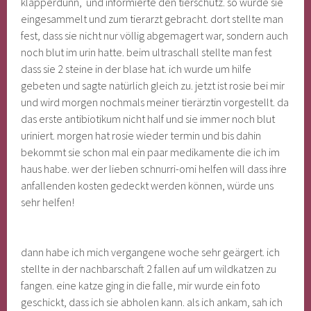
klapperdünn, und informierte den tierschutz. so wurde sie
eingesammelt und zum tierarzt gebracht. dort stellte man
fest, dass sie nicht nur völlig abgemagert war, sondern auch
noch blut im urin hatte. beim ultraschall stellte man fest
dass sie 2 steine in der blase hat. ich wurde um hilfe
gebeten und sagte natürlich gleich zu. jetzt ist rosie bei mir
und wird morgen nochmals meiner tierärztin vorgestellt. da
das erste antibiotikum nicht half und sie immer noch blut
uriniert. morgen hat rosie wieder termin und bis dahin
bekommt sie schon mal ein paar medikamente die ich im
haus habe. wer der lieben schnurri-omi helfen will dass ihre
anfallenden kosten gedeckt werden können, würde uns
sehr helfen!
dann habe ich mich vergangene woche sehr geärgert. ich
stellte in der nachbarschaft 2 fallen auf um wildkatzen zu
fangen. eine katze ging in die falle, mir wurde ein foto
geschickt, dass ich sie abholen kann. als ich ankam, sah ich