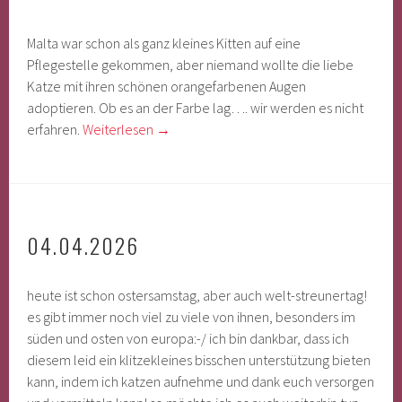
Malta war schon als ganz kleines Kitten auf eine
Pflegestelle gekommen, aber niemand wollte die liebe
Katze mit ihren schönen orangefarbenen Augen
adoptieren. Ob es an der Farbe lag…. wir werden es nicht
erfahren.
Weiterlesen
→
04.04.2026
heute ist schon ostersamstag, aber auch welt-streunertag!
es gibt immer noch viel zu viele von ihnen, besonders im
süden und osten von europa:-/ ich bin dankbar, dass ich
diesem leid ein klitzekleines bisschen unterstützung bieten
kann, indem ich katzen aufnehme und dank euch versorgen