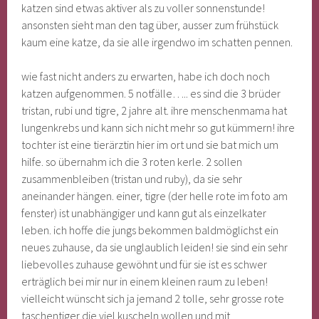
katzen sind etwas aktiver als zu voller sonnenstunde!
ansonsten sieht man den tag über, ausser zum frühstück
kaum eine katze, da sie alle irgendwo im schatten pennen.
wie fast nicht anders zu erwarten, habe ich doch noch
katzen aufgenommen. 5 notfälle….. es sind die 3 brüder
tristan, rubi und tigre, 2 jahre alt. ihre menschenmama hat
lungenkrebs und kann sich nicht mehr so gut kümmern! ihre
tochter ist eine tierärztin hier im ort und sie bat mich um
hilfe. so übernahm ich die 3 roten kerle. 2 sollen
zusammenbleiben (tristan und ruby), da sie sehr
aneinander hängen. einer, tigre (der helle rote im foto am
fenster) ist unabhängiger und kann gut als einzelkater
leben. ich hoffe die jungs bekommen baldmöglichst ein
neues zuhause, da sie unglaublich leiden! sie sind ein sehr
liebevolles zuhause gewöhnt und für sie ist es schwer
erträglich bei mir nur in einem kleinen raum zu leben!
vielleicht wünscht sich ja jemand 2 tolle, sehr grosse rote
taschentiger die viel kuscheln wollen und mit