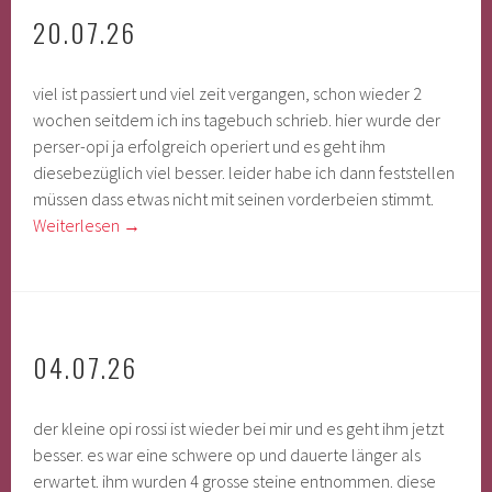
20.07.26
viel ist passiert und viel zeit vergangen, schon wieder 2
wochen seitdem ich ins tagebuch schrieb. hier wurde der
perser-opi ja erfolgreich operiert und es geht ihm
diesebezüglich viel besser. leider habe ich dann feststellen
müssen dass etwas nicht mit seinen vorderbeien stimmt.
Weiterlesen
→
04.07.26
der kleine opi rossi ist wieder bei mir und es geht ihm jetzt
besser. es war eine schwere op und dauerte länger als
erwartet. ihm wurden 4 grosse steine entnommen. diese