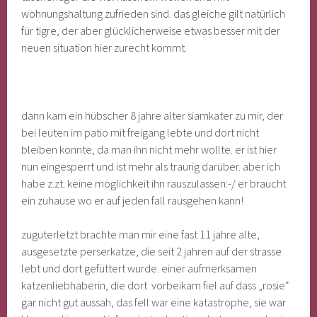
wohnungshaltung zufrieden sind. das gleiche gilt natürlich
für tigre, der aber glücklicherweise etwas besser mit der
neuen situation hier zurecht kommt.
dann kam ein hübscher 8 jahre alter siamkater zu mir, der
bei leuten im patio mit freigang lebte und dort nicht
bleiben konnte, da man ihn nicht mehr wollte. er ist hier
nun eingesperrt und ist mehr als traurig darüber. aber ich
habe z.zt. keine möglichkeit ihn rauszulassen:-/ er braucht
ein zuhause wo er auf jeden fall rausgehen kann!
zuguterletzt brachte man mir eine fast 11 jahre alte,
ausgesetzte perserkatze, die seit 2 jahren auf der strasse
lebt und dort gefüttert wurde. einer aufmerksamen
katzenliebhaberin, die dort vorbeikam fiel auf dass „rosie“
gar nicht gut aussah, das fell war eine katastrophe, sie war