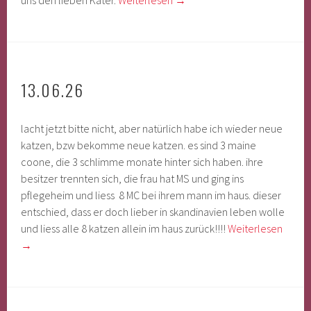
uns den lieben Kater.
Weiterlesen
→
13.06.26
lacht jetzt bitte nicht, aber natürlich habe ich wieder neue
katzen, bzw bekomme neue katzen. es sind 3 maine
coone, die 3 schlimme monate hinter sich haben. ihre
besitzer trennten sich, die frau hat MS und ging ins
pflegeheim und liess 8 MC bei ihrem mann im haus. dieser
entschied, dass er doch lieber in skandinavien leben wolle
und liess alle 8 katzen allein im haus zurück!!!!
Weiterlesen
→