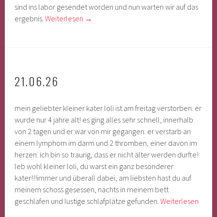
sind ins labor gesendet worden und nun warten wir auf das
ergebnis.
Weiterlesen
→
21.06.26
mein geliebter kleiner kater loli ist am freitag verstorben. er
wurde nur 4 jahre alt! es ging alles sehr schnell, innerhalb
von 2 tagen und er war von mir gegangen. er verstarb an
einem lymphom im darm und 2 thromben, einer davon im
herzen. ich bin so traurig, dass er nicht älter werden durfte!
leb wohl kleiner loli, du warst ein ganz besonderer
kater!!!immer und überall dabei, am liebsten hast du auf
meinem schoss gesessen, nachts in meinem bett
geschlafen und lustige schlafplätze gefunden.
Weiterlesen