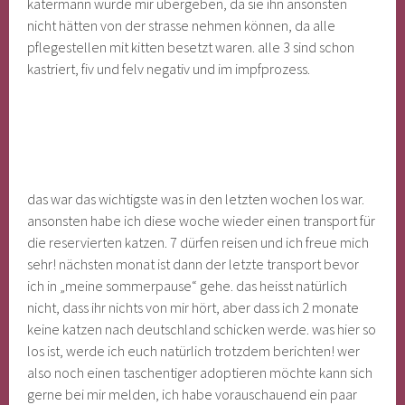
katermann wurde mir übergeben, da sie ihn ansonsten
nicht hätten von der strasse nehmen können, da alle
pflegestellen mit kitten besetzt waren. alle 3 sind schon
kastriert, fiv und felv negativ und im impfprozess.
das war das wichtigste was in den letzten wochen los war.
ansonsten habe ich diese woche wieder einen transport für
die reservierten katzen. 7 dürfen reisen und ich freue mich
sehr! nächsten monat ist dann der letzte transport bevor
ich in „meine sommerpause“ gehe. das heisst natürlich
nicht, dass ihr nichts von mir hört, aber dass ich 2 monate
keine katzen nach deutschland schicken werde. was hier so
los ist, werde ich euch natürlich trotzdem berichten! wer
also noch einen taschentiger adoptieren möchte kann sich
gerne bei mir melden, ich habe vorauschauend ein paar