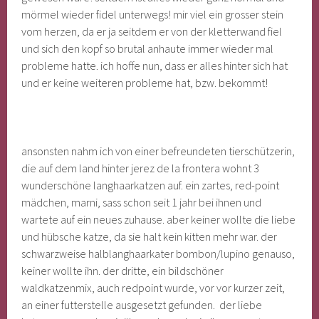
mörmel wieder fidel unterwegs! mir viel ein grosser stein
vom herzen, da er ja seitdem er von der kletterwand fiel
und sich den kopf so brutal anhaute immer wieder mal
probleme hatte. ich hoffe nun, dass er alles hinter sich hat
und er keine weiteren probleme hat, bzw. bekommt!
ansonsten nahm ich von einer befreundeten tierschützerin,
die auf dem land hinter jerez de la frontera wohnt 3
wunderschöne langhaarkatzen auf. ein zartes, red-point
mädchen, marni, sass schon seit 1 jahr bei ihnen und
wartete auf ein neues zuhause. aber keiner wollte die liebe
und hübsche katze, da sie halt kein kitten mehr war. der
schwarzweise halblanghaarkater bombon/lupino genauso,
keiner wollte ihn. der dritte, ein bildschöner
waldkatzenmix, auch redpoint wurde, vor vor kurzer zeit,
an einer futterstelle ausgesetzt gefunden. der liebe