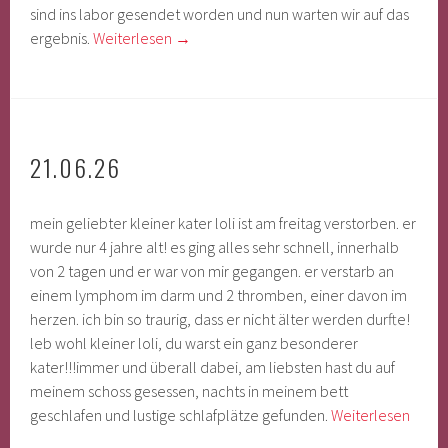
sind ins labor gesendet worden und nun warten wir auf das
ergebnis.
Weiterlesen
→
21.06.26
mein geliebter kleiner kater loli ist am freitag verstorben. er
wurde nur 4 jahre alt! es ging alles sehr schnell, innerhalb
von 2 tagen und er war von mir gegangen. er verstarb an
einem lymphom im darm und 2 thromben, einer davon im
herzen. ich bin so traurig, dass er nicht älter werden durfte!
leb wohl kleiner loli, du warst ein ganz besonderer
kater!!!immer und überall dabei, am liebsten hast du auf
meinem schoss gesessen, nachts in meinem bett
geschlafen und lustige schlafplätze gefunden.
Weiterlesen