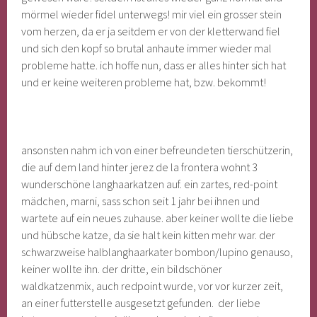
mörmel wieder fidel unterwegs! mir viel ein grosser stein
vom herzen, da er ja seitdem er von der kletterwand fiel
und sich den kopf so brutal anhaute immer wieder mal
probleme hatte. ich hoffe nun, dass er alles hinter sich hat
und er keine weiteren probleme hat, bzw. bekommt!
ansonsten nahm ich von einer befreundeten tierschützerin,
die auf dem land hinter jerez de la frontera wohnt 3
wunderschöne langhaarkatzen auf. ein zartes, red-point
mädchen, marni, sass schon seit 1 jahr bei ihnen und
wartete auf ein neues zuhause. aber keiner wollte die liebe
und hübsche katze, da sie halt kein kitten mehr war. der
schwarzweise halblanghaarkater bombon/lupino genauso,
keiner wollte ihn. der dritte, ein bildschöner
waldkatzenmix, auch redpoint wurde, vor vor kurzer zeit,
an einer futterstelle ausgesetzt gefunden. der liebe