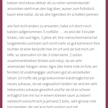
katzen sind etwas aktiver als zu voller sonnenstunde!
ansonsten sieht man den tag über, ausser zum frühstück
kaum eine katze, da sie alle irgendwo im schatten pennen.
wie fast nicht anders zu erwarten, habe ich doch noch
katzen aufgenommen. 5 notfälle….. es sind die 3 brüder
tristan, rubi und tigre, 2 jahre alt. ihre menschenmama hat
lungenkrebs und kann sich nicht mehr so gut kümmern! ihre
tochter ist eine tierärztin hier im ort und sie bat mich um
hilfe. so übernahm ich die 3 roten kerle. 2 sollen
zusammenbleiben (tristan und ruby), da sie sehr
aneinander hängen. einer, tigre (der helle rote im foto am
fenster) ist unabhängiger und kann gut als einzelkater
leben. ich hoffe die jungs bekommen baldmöglichst ein
neues zuhause, da sie unglaublich leiden! sie sind ein sehr
liebevolles zuhause gewöhnt und für sie ist es schwer
erträglich bei mir nur in einem kleinen raum zu leben!
vielleicht wünscht sich ja jemand 2 tolle, sehr grosse rote
taschentiger die viel kuscheln wollen und mit