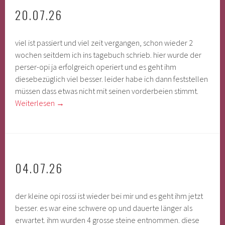
20.07.26
viel ist passiert und viel zeit vergangen, schon wieder 2
wochen seitdem ich ins tagebuch schrieb. hier wurde der
perser-opi ja erfolgreich operiert und es geht ihm
diesebezüglich viel besser. leider habe ich dann feststellen
müssen dass etwas nicht mit seinen vorderbeien stimmt.
Weiterlesen
→
04.07.26
der kleine opi rossi ist wieder bei mir und es geht ihm jetzt
besser. es war eine schwere op und dauerte länger als
erwartet. ihm wurden 4 grosse steine entnommen. diese