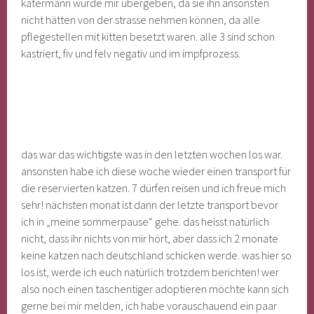
katermann wurde mir übergeben, da sie ihn ansonsten
nicht hätten von der strasse nehmen können, da alle
pflegestellen mit kitten besetzt waren. alle 3 sind schon
kastriert, fiv und felv negativ und im impfprozess.
das war das wichtigste was in den letzten wochen los war.
ansonsten habe ich diese woche wieder einen transport für
die reservierten katzen. 7 dürfen reisen und ich freue mich
sehr! nächsten monat ist dann der letzte transport bevor
ich in „meine sommerpause“ gehe. das heisst natürlich
nicht, dass ihr nichts von mir hört, aber dass ich 2 monate
keine katzen nach deutschland schicken werde. was hier so
los ist, werde ich euch natürlich trotzdem berichten! wer
also noch einen taschentiger adoptieren möchte kann sich
gerne bei mir melden, ich habe vorauschauend ein paar