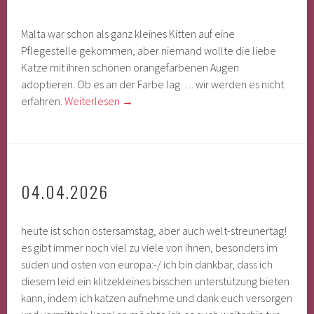
Malta war schon als ganz kleines Kitten auf eine
Pflegestelle gekommen, aber niemand wollte die liebe
Katze mit ihren schönen orangefarbenen Augen
adoptieren. Ob es an der Farbe lag…. wir werden es nicht
erfahren.
Weiterlesen
→
04.04.2026
heute ist schon ostersamstag, aber auch welt-streunertag!
es gibt immer noch viel zu viele von ihnen, besonders im
süden und osten von europa:-/ ich bin dankbar, dass ich
diesem leid ein klitzekleines bisschen unterstützung bieten
kann, indem ich katzen aufnehme und dank euch versorgen