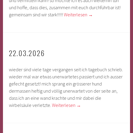
und vermitteln kann! so möchte ich es auch weiterhin tun
und hoffe, dass dies, zusammen mit euch durchführbar ist!
gemeinsam sind wir stark!!!!!
Weiterlesen
→
22.03.2026
wieder sind viele tage vergangen seit ich tagebuch schrieb.
wieder mal war etwas unerwartetes passiert und ich ausser
gefecht gesetzt! mich sprang ein grösserer hund
dermassen heftig und völlig unerwartet von der seite an,
dass ich an eine wand krachte und mir dabei die
wirbelsäule verletzte.
Weiterlesen
→