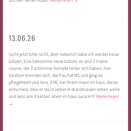
uns den lieben Kater.
Weiterlesen
→
13.06.26
lacht jetzt bitte nicht, aber natürlich habe ich wieder neue
katzen, bzw bekomme neue katzen. es sind 3 maine
coone, die 3 schlimme monate hinter sich haben. ihre
besitzer trennten sich, die frau hat MS und ging ins
pflegeheim und liess 8 MC bei ihrem mann im haus. dieser
entschied, dass er doch lieber in skandinavien leben wolle
und liess alle 8 katzen allein im haus zurück!!!!
Weiterlesen
→