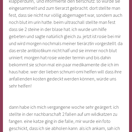
klapperdünn, und informierte den tierschutz. so wurde sie
eingesammelt und zum tierarzt gebracht. dort stellte man
fest, dass sie nicht nur völlig abgemagert war, sondern auch
noch blut im urin hatte. beim ultraschall stellte man fest
dass sie 2 steine in der blase hat. ich wurde um hilfe
gebeten und sagte natürlich gleich zu. jetzt ist rosie bei mir
und wird morgen nochmals meiner tierärztin vorgestellt. da
das erste antibiotikum nicht half und sie immer noch blut
uriniert. morgen hat rosie wieder termin und bis dahin
bekommt sie schon mal ein paar medikamente die ich im
haus habe. wer der lieben schnurri-omi helfen will dass ihre
anfallenden kosten gedeckt werden können, würde uns
sehr helfen!
dann habe ich mich vergangene woche sehr geärgert. ich
stellte in der nachbarschaft 2 fallen auf um wildkatzen zu
fangen. eine katze ging in die falle, mir wurde ein foto
geschickt, dass ich sie abholen kann. als ich ankam, sah ich