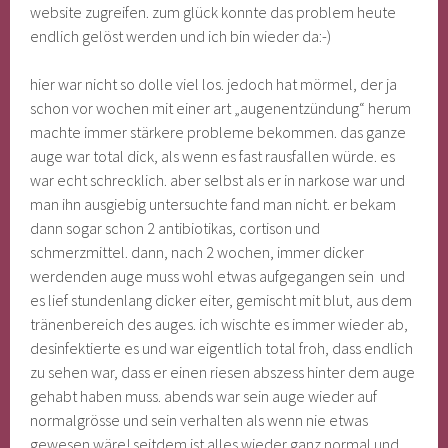
website zugreifen. zum glück konnte das problem heute
endlich gelöst werden und ich bin wieder da:-)
hier war nicht so dolle viel los. jedoch hat mörmel, der ja
schon vor wochen mit einer art „augenentzündung“ herum
machte immer stärkere probleme bekommen. das ganze
auge war total dick, als wenn es fast rausfallen würde. es
war echt schrecklich. aber selbst als er in narkose war und
man ihn ausgiebig untersuchte fand man nicht. er bekam
dann sogar schon 2 antibiotikas, cortison und
schmerzmittel. dann, nach 2 wochen, immer dicker
werdenden auge muss wohl etwas aufgegangen sein und
es lief stundenlang dicker eiter, gemischt mit blut, aus dem
tränenbereich des auges. ich wischte es immer wieder ab,
desinfektierte es und war eigentlich total froh, dass endlich
zu sehen war, dass er einen riesen abszess hinter dem auge
gehabt haben muss. abends war sein auge wieder auf
normalgrösse und sein verhalten als wenn nie etwas
gewesen wäre! seitdem ist alles wieder ganz normal und