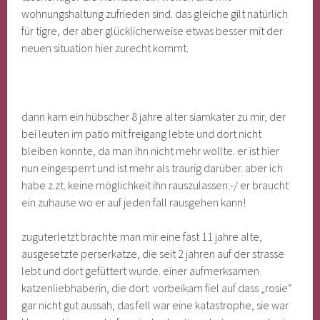
wohnungshaltung zufrieden sind. das gleiche gilt natürlich
für tigre, der aber glücklicherweise etwas besser mit der
neuen situation hier zurecht kommt.
dann kam ein hübscher 8 jahre alter siamkater zu mir, der
bei leuten im patio mit freigang lebte und dort nicht
bleiben konnte, da man ihn nicht mehr wollte. er ist hier
nun eingesperrt und ist mehr als traurig darüber. aber ich
habe z.zt. keine möglichkeit ihn rauszulassen:-/ er braucht
ein zuhause wo er auf jeden fall rausgehen kann!
zuguterletzt brachte man mir eine fast 11 jahre alte,
ausgesetzte perserkatze, die seit 2 jahren auf der strasse
lebt und dort gefüttert wurde. einer aufmerksamen
katzenliebhaberin, die dort vorbeikam fiel auf dass „rosie“
gar nicht gut aussah, das fell war eine katastrophe, sie war