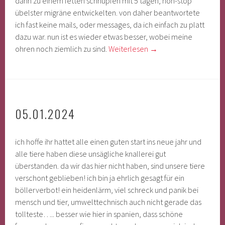
dann zu einem fetten schnupfen mit 5 tagen, non-stop
übelster migräne entwickelten. von daher beantwortete
ich fast keine mails, oder messages, da ich einfach zu platt
dazu war. nun ist es wieder etwas besser, wobei meine
ohren noch ziemlich zu sind.
Weiterlesen
→
05.01.2024
ich hoffe ihr hattet alle einen guten start ins neue jahr und
alle tiere haben diese unsägliche knallerei gut
überstanden. da wir das hier nicht haben, sind unsere tiere
verschont geblieben! ich bin ja ehrlich gesagt für ein
böllerverbot! ein heidenlärm, viel schreck und panik bei
mensch und tier, umwelttechnisch auch nicht gerade das
tollteste….. besser wie hier in spanien, dass schöne