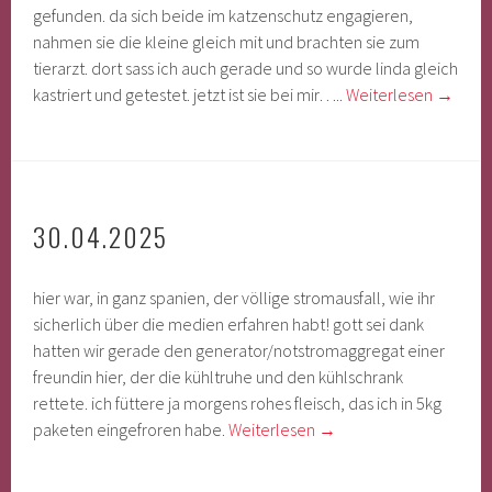
gefunden. da sich beide im katzenschutz engagieren,
nahmen sie die kleine gleich mit und brachten sie zum
tierarzt. dort sass ich auch gerade und so wurde linda gleich
kastriert und getestet. jetzt ist sie bei mir…..
Weiterlesen
→
30.04.2025
hier war, in ganz spanien, der völlige stromausfall, wie ihr
sicherlich über die medien erfahren habt! gott sei dank
hatten wir gerade den generator/notstromaggregat einer
freundin hier, der die kühltruhe und den kühlschrank
rettete. ich füttere ja morgens rohes fleisch, das ich in 5kg
paketen eingefroren habe.
Weiterlesen
→