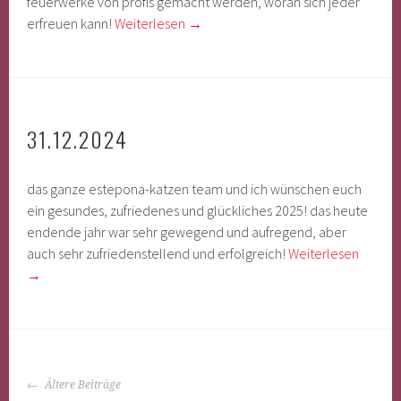
feuerwerke von profis gemacht werden, woran sich jeder
erfreuen kann!
Weiterlesen
→
31.12.2024
das ganze estepona-katzen team und ich wünschen euch
ein gesundes, zufriedenes und glückliches 2025! das heute
endende jahr war sehr gewegend und aufregend, aber
auch sehr zufriedenstellend und erfolgreich!
Weiterlesen
→
BEITRAGS-
Ältere Beiträge