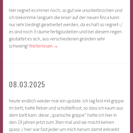
hier regnet es immer noch, so gut wie ununterbrochen und
ich bekomme langsam die krise! auf der neuen finca kann
nur sehr bedingt gearbeitet werden, da es halt so regnet:-/
es sind noch 3 räume fertigzustellen und bei diesem regen
gestaltet es sich, aus verschiedenen gründen sehr
schwierig!
Weiterlesen
→
08.03.2025
heute endlich wieder mal ein update. ich lag fest mit grippe
im bett, hatte fieber und schüttelfrost, so dass ich kaum aus
dem bett kam. diese „spanische grippe“ hatte ich hier in
den 19 jahren jetzt zum 3ten mal und sie macht keinen
spass:-/ hier war fast jeder um mich herum damit erkrankt