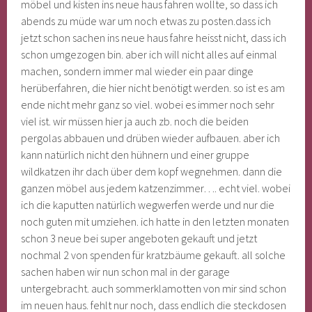
möbel und kisten ins neue haus fahren wollte, so dass ich
abends zu müde war um noch etwas zu posten.
dass ich
jetzt schon sachen ins neue haus fahre heisst nicht, dass ich
schon umgezogen bin. aber ich will nicht alles auf einmal
machen, sondern immer mal wieder ein paar dinge
herüberfahren, die hier nicht benötigt werden. so ist es am
ende nicht mehr ganz so viel. wobei es immer noch sehr
viel ist. wir müssen hier ja auch zb. noch die beiden
pergolas abbauen und drüben wieder aufbauen. aber ich
kann natürlich nicht den hühnern und einer gruppe
wildkatzen ihr dach über dem kopf wegnehmen. dann die
ganzen möbel aus jedem katzenzimmer…. echt viel. wobei
ich die kaputten natürlich wegwerfen werde und nur die
noch guten mit umziehen. ich hatte in den letzten monaten
schon 3 neue bei super angeboten gekauft und jetzt
nochmal 2 von spenden für kratzbäume gekauft. all solche
sachen haben wir nun schon mal in der garage
untergebracht. auch sommerklamotten von mir sind schon
im neuen haus. fehlt nur noch, dass endlich die steckdosen