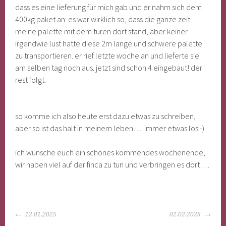
dass es eine lieferung für mich gab und er nahm sich dem
400kg paket an. es war wirklich so, dass die ganze zeit
meine palette mit dem türen dort stand, aber keiner
irgendwie lust hatte diese 2m lange und schwere palette
zu transportieren. er rief letzte woche an und lieferte sie
am selben tag noch aus. jetzt sind schon 4 eingebaut! der
rest folgt.
so komme ich also heute erst dazu etwas zu schreiben,
aber so ist das halt in meinem leben…. immer etwas los:-)
ich wünsche euch ein schönes kommendes wochenende,
wir haben viel auf der finca zu tun und verbringen es dort….
BEITRAGS-
12.01.2025
02.02.2025
NAVIGATION