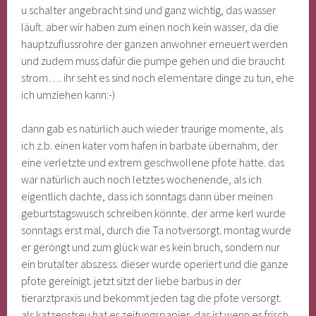
u schalter angebracht sind und ganz wichtig, das wasser
läuft. aber wir haben zum einen noch kein wasser, da die
hauptzuflussrohre der ganzen anwohner erneuert werden
und zudem muss dafür die pumpe gehen und die braucht
strom…. ihr seht es sind noch elementare dinge zu tun, ehe
ich umziehen kann:-)
dann gab es natürlich auch wieder traurige momente, als
ich z.b. einen kater vom hafen in barbate übernahm, der
eine verletzte und extrem geschwollene pfote hatte. das
war natürlich auch noch letztes wochenende, als ich
eigentlich dachte, dass ich sonntags dann über meinen
geburtstagswusch schreiben könnte. der arme kerl wurde
sonntags erst mal, durch die Ta notversorgt. montag wurde
er geröngt und zum glück war es kein bruch, sondern nur
ein brutalter abszess. dieser wurde operiert und die ganze
pfote gereinigt. jetzt sitzt der liebe barbus in der
tierarztpraxis und bekommt jeden tag die pfote versorgt.
als katzenstreu hat er zeitungspapier, das ist wenn es frisch