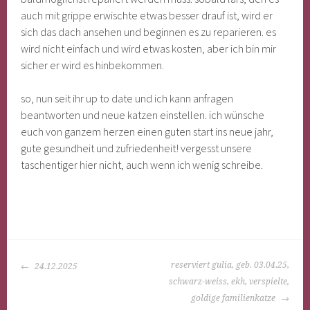
auch mit grippe erwischte etwas besser drauf ist, wird er
sich das dach ansehen und beginnen es zu reparieren. es
wird nicht einfach und wird etwas kosten, aber ich bin mir
sicher er wird es hinbekommen.
so, nun seit ihr up to date und ich kann anfragen
beantworten und neue katzen einstellen. ich wünsche
euch von ganzem herzen einen guten start ins neue jahr,
gute gesundheit und zufriedenheit! vergesst unsere
taschentiger hier nicht, auch wenn ich wenig schreibe.
BEITRAGS-
reserviert gulia, geb. 03.04.25,
24.12.2025
NAVIGATION
schwarz-weiss, ekh, verspielte,
goldige familienkatze