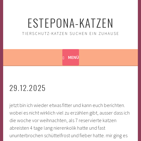
Springe
zum
ESTEPONA-KATZEN
Inhalt
TIERSCHUTZ-KATZEN SUCHEN EIN ZUHAUSE
MENÜ
29.12.2025
jetzt bin ich wieder etwas fitter und kann euch berichten.
wobei es nicht wirklich viel zu erzählen gibt, ausser dass ich
die woche vor weihnachten, als 7 reservierte katzen
abreisten 4 tage lang nierenkolik hatte und fast
ununterbrochen schüttelfrost und fieber hatte. mir ging es