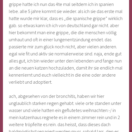
grippe hatte ich nun das 4te mal seitdem ich in spanien
lebe. alle 5 jahre kommt sie wieder. als ich sie das erste mal
hatte wurde mir klar, dass es „die spanische grippe“ wirklich
gab. so etwas kann ich ich von deutschland gar nicht. aber
hier bekommt man eine grippe, die die menschen völlig
umhaut und oft in einer lungenentzündung endet. das
passierte mir zum glück noch nicht, aber vielen anderen.
egal wie fit und aktiv sie normalerweise sind. naja, ende gut
alles gut, ich bin wieder unter den lebenden und fange nun
an die neuen katzen hochzuladen, damit ihr sie endlich mal
kennenlernt und euch vielleicht in die eine oder andere
verliebt und adoptiert.
ach, abgesehen von der bronchitis, haben wir hier
unglaublich starken regen gehabt. viele orte standen unter
wasser und viele hatten ein geflutetes weihnachten:-/ in
mein katzenhaus regnete es in einem zimmer rein und in 2
weitere tröpfelte es rein. das heisst, dass dieses dach
baldmöglichst repariert werden muss. sobald lars, den es