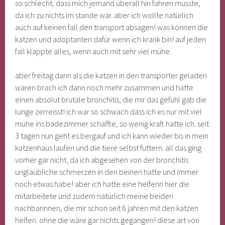
so schlecht, dass mich jemand überall hin fahren musste,
da ich zu nichts im stande war. aber ich wollte natürlich
auch auf keinen fall den transport absagen! was können die
katzen und adoptanten dafür wenn ich krank bin! auf jeden
fall klappte alles, wenn auch mit sehr viel mühe.
aber freitag dann als die katzen in den transporter geladen
waren brach ich dann noch mehr zusammen und hatte
einen absolut brutale bronchitis, die mir das gefühl gab die
lunge zerreisst! ich war so schwach dass ich es nur mit viel
mühe ins badezimmer schaffte, so wenig kraft hatte ich. seit
3 tagen nun geht es bergauf und ich kann wieder bis in mein
katzenhaus laufen und die tiere selbst füttern. all das ging
vorher gar nicht, da ich abgesehen von der bronchitis
unglaubliche schmerzen in den beinen hatte und immer
noch etwas habe! aber ich hatte eine helferin hier die
mitarbeitete und zudem natürlich meine beiden
nachbarinnen, die mir schon seit 6 jahren mit den katzen
helfen. ohne die wäre gar nichts gegangen! diese art von