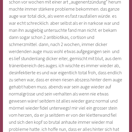
schon vor wochen mit einer art „augenentzündung“ herum
machte immer stärkere probleme bekommen. das ganze
auge war total dick, als wenn es fast rausfallen würde. es
war echt schrecklich. aber selbst als er in narkose war und
man ihn ausgiebig untersuchte fand man nicht. er bekam
dann sogar schon 2 antibiotikas, cortison und
schmerzmittel. dann, nach 2 wochen, immer dicker
werdenden auge muss wohl etwas aufgegangen sein und
es lief stundenlang dicker eiter, gemischt mit blut, aus dem
tränenbereich des auges. ich wischte es immer wieder ab,
desinfektierte es und war eigentlich total froh, dass endlich
zu sehen war, dass er einen riesen abszess hinter dem auge
gehabt haben muss. abends war sein auge wieder auf
normalgrösse und sein verhalten als wenn nie etwas
gewesen wäre! seitdem ist alles wieder ganz normal und
mörmel wieder fidel unterwegs! mir viel ein grosser stein
vom herzen, da er ja seitdem er von der kletterwand fiel
und sich den kopf so brutal anhaute immer wieder mal
probleme hatte. ich hoffe nun, dass er alles hinter sich hat