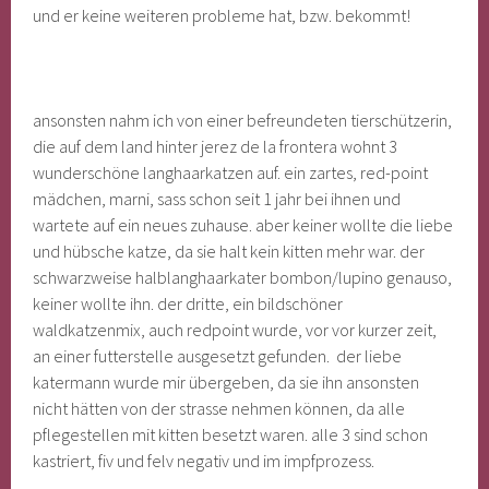
und er keine weiteren probleme hat, bzw. bekommt!
ansonsten nahm ich von einer befreundeten tierschützerin,
die auf dem land hinter jerez de la frontera wohnt 3
wunderschöne langhaarkatzen auf. ein zartes, red-point
mädchen, marni, sass schon seit 1 jahr bei ihnen und
wartete auf ein neues zuhause. aber keiner wollte die liebe
und hübsche katze, da sie halt kein kitten mehr war. der
schwarzweise halblanghaarkater bombon/lupino genauso,
keiner wollte ihn. der dritte, ein bildschöner
waldkatzenmix, auch redpoint wurde, vor vor kurzer zeit,
an einer futterstelle ausgesetzt gefunden. der liebe
katermann wurde mir übergeben, da sie ihn ansonsten
nicht hätten von der strasse nehmen können, da alle
pflegestellen mit kitten besetzt waren. alle 3 sind schon
kastriert, fiv und felv negativ und im impfprozess.