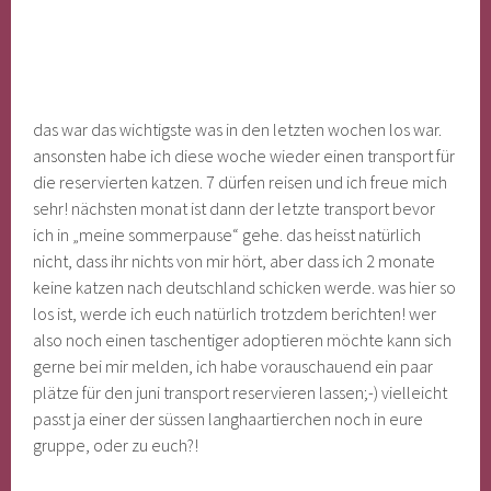
das war das wichtigste was in den letzten wochen los war.
ansonsten habe ich diese woche wieder einen transport für
die reservierten katzen. 7 dürfen reisen und ich freue mich
sehr! nächsten monat ist dann der letzte transport bevor
ich in „meine sommerpause“ gehe. das heisst natürlich
nicht, dass ihr nichts von mir hört, aber dass ich 2 monate
keine katzen nach deutschland schicken werde. was hier so
los ist, werde ich euch natürlich trotzdem berichten! wer
also noch einen taschentiger adoptieren möchte kann sich
gerne bei mir melden, ich habe vorauschauend ein paar
plätze für den juni transport reservieren lassen;-) vielleicht
passt ja einer der süssen langhaartierchen noch in eure
gruppe, oder zu euch?!