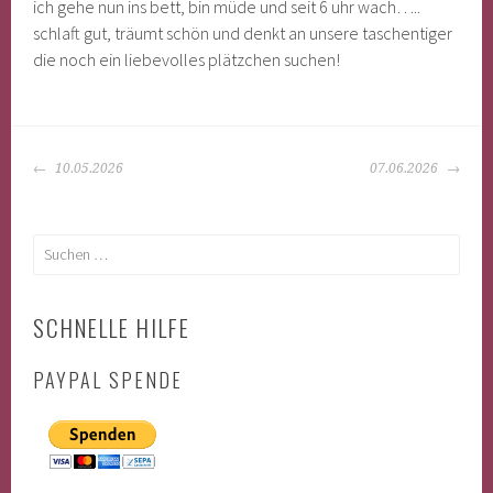
ich gehe nun ins bett, bin müde und seit 6 uhr wach…..
schlaft gut, träumt schön und denkt an unsere taschentiger
die noch ein liebevolles plätzchen suchen!
BEITRAGS-
10.05.2026
07.06.2026
NAVIGATION
Suchen
nach:
SCHNELLE HILFE
PAYPAL SPENDE