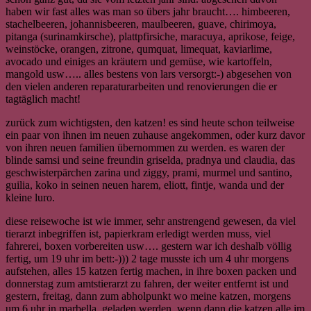
haben wir fast alles was man so übers jahr braucht…. himbeeren,
stachelbeeren, johannisbeeren, maulbeeren, guave, chirimoya,
pitanga (surinamkirsche), plattpfirsiche, maracuya, aprikose, feige,
weinstöcke, orangen, zitrone, qumquat, limequat, kaviarlime,
avocado und einiges an kräutern und gemüse, wie kartoffeln,
mangold usw….. alles bestens von lars versorgt:-) abgesehen von
den vielen anderen reparaturarbeiten und renovierungen die er
tagtäglich macht!
zurück zum wichtigsten, den katzen! es sind heute schon teilweise
ein paar von ihnen im neuen zuhause angekommen, oder kurz davor
von ihren neuen familien übernommen zu werden. es waren der
blinde samsi und seine freundin griselda, pradnya und claudia, das
geschwisterpärchen zarina und ziggy, prami, murmel und santino,
guilia, koko in seinen neuen harem, eliott, fintje, wanda und der
kleine luro.
diese reisewoche ist wie immer, sehr anstrengend gewesen, da viel
tierarzt inbegriffen ist, papierkram erledigt werden muss, viel
fahrerei, boxen vorbereiten usw…. gestern war ich deshalb völlig
fertig, um 19 uhr im bett:-))) 2 tage musste ich um 4 uhr morgens
aufstehen, alles 15 katzen fertig machen, in ihre boxen packen und
donnerstag zum amtstierarzt zu fahren, der weiter entfernt ist und
gestern, freitag, dann zum abholpunkt wo meine katzen, morgens
um 6 uhr in marbella, geladen werden. wenn dann die katzen alle im