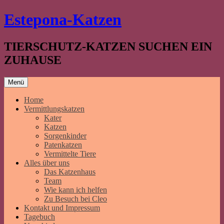
Springe
Estepona-Katzen
zum
Inhalt
TIERSCHUTZ-KATZEN SUCHEN EIN
ZUHAUSE
Menü
Home
Vermittlungskatzen
Kater
Katzen
Sorgenkinder
Patenkatzen
Vermittelte Tiere
Alles über uns
Das Katzenhaus
Team
Wie kann ich helfen
Zu Besuch bei Cleo
Kontakt und Impressum
Tagebuch