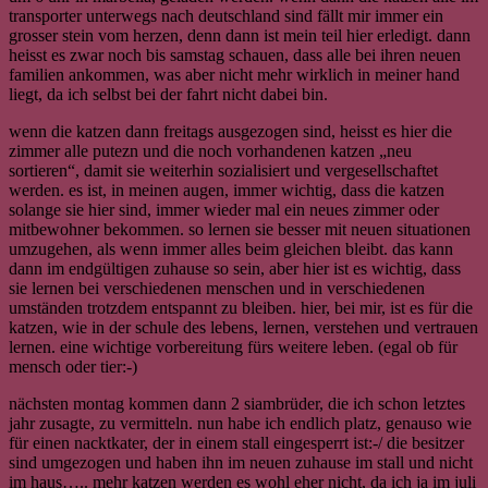
transporter unterwegs nach deutschland sind fällt mir immer ein
grosser stein vom herzen, denn dann ist mein teil hier erledigt. dann
heisst es zwar noch bis samstag schauen, dass alle bei ihren neuen
familien ankommen, was aber nicht mehr wirklich in meiner hand
liegt, da ich selbst bei der fahrt nicht dabei bin.
wenn die katzen dann freitags ausgezogen sind, heisst es hier die
zimmer alle putezn und die noch vorhandenen katzen „neu
sortieren“, damit sie weiterhin sozialisiert und vergesellschaftet
werden. es ist, in meinen augen, immer wichtig, dass die katzen
solange sie hier sind, immer wieder mal ein neues zimmer oder
mitbewohner bekommen. so lernen sie besser mit neuen situationen
umzugehen, als wenn immer alles beim gleichen bleibt. das kann
dann im endgültigen zuhause so sein, aber hier ist es wichtig, dass
sie lernen bei verschiedenen menschen und in verschiedenen
umständen trotzdem entspannt zu bleiben. hier, bei mir, ist es für die
katzen, wie in der schule des lebens, lernen, verstehen und vertrauen
lernen. eine wichtige vorbereitung fürs weitere leben. (egal ob für
mensch oder tier:-)
nächsten montag kommen dann 2 siambrüder, die ich schon letztes
jahr zusagte, zu vermitteln. nun habe ich endlich platz, genauso wie
für einen nacktkater, der in einem stall eingesperrt ist:-/ die besitzer
sind umgezogen und haben ihn im neuen zuhause im stall und nicht
im haus….. mehr katzen werden es wohl eher nicht, da ich ja im juli