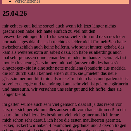
Verschiedenes
25.04.26
mir geht es gut, keine sorge! auch wenn ich jetzt länger nichts
geschrieben habe! ich hatte einfach zu viel mit den
reisevorbereitungen für 15 katzen so viel zu tun und dazu noch der
normale tagesablauf….. da reichte es leider nicht für mehr!
ich hatte
zwischenzeitlich auch keine helferin, wie sonst immer, gehabt. das
kam als weiteres extra an arbeit dazu. ich habe es allerdings auch
mal sehr genossen ohne jemanden fremden im haus zu sein. jetzt ist
monica ins neue gästezimmer, mit bad, (ausserhalb des hauses)
eingezogen- sie ist eine sehr nette madrilena (spanierin aus madrid),
die ich durch zufall kennenlernen durfte. sie „mietet“ das neue
gästezimmer und hilft mir „als miete“ mit dem haus und garten.sie ist
so voller energie und tatendrang kann sehr viel, ist gelernte gärtnerin
und masseurin. wir verstehen uns sehr gut und ich hoffe, dass sie
länger bleibt.
im garten wurde auch sehr viel gemacht, dass ist ja das resort von
lars, der sich perfekt um alles ausserhalb vom haus kümmert! in ein
paar jahren ist hier alles bestimmt viel, viel grüner und ich freue
mich schon sehr darauf. ich habe die ersten maulbeeren geerntet,
lecker, lecker! wir haben 4 bäumchen gepflanzt und 2 davon tragen
schon ganz gut, da sie vom letzten jahr sind. abgesehen davon