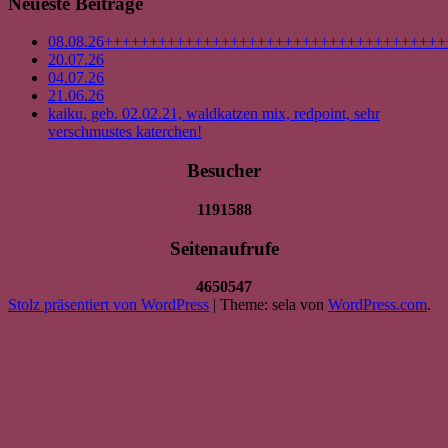
Neueste Beiträge
08.08.26++++++++++++++++++++++++++++++++++++++
20.07.26
04.07.26
21.06.26
kaiku, geb. 02.02.21, waldkatzen mix, redpoint, sehr
verschmustes katerchen!
Besucher
1191588
Seitenaufrufe
4650547
Stolz präsentiert von WordPress
|
Theme: sela von
WordPress.com
.