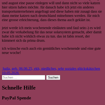
und august eine pause einlegen will und dann nicht so viele katzen
hier sitzen haben möchte. für danach habe ich jetzt ein anderes
transportunternehmen angefragt und diese haben mir zusagt dass sie
dann meine katzen nach deutschland mitnehmen werden. für mich
eine grosse erleichterung, dass dieses thema auch geklärt ist.
jetzt werde ich mein wochenende einläuten und faul sein:-) es wird
zwar die verkabelung für das neue solarsystem gemacht, aber damit
habe ich nicht wirklich etwas zu tun. das ist fabis resort, der
kümmert sich da prima drum.
ich wünsche euch auch ein gemütliches wochenende und eine gute
neue woche!
Beitrags-
baila, geb. 06.06.25, ekh, niedliches, sehr soziales glückskätzchen
10.05.2026
Navigation
Suchen
nach:
Schnelle Hilfe
PayPal Spende