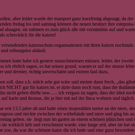
len. aber leider wurde der transport ganz kurzfristig abgesagt, da der 
menden freitag los und samstag können die neuen besitzer ihre estepon
nd absagen. sie nahmen es zum glück alle mit verständnis auf und wart
als schrecklich für die katzen!
 der versendenden katzenschutz-organisationen mit ihren katzen nochmals 
und reibungslos abläuft.
en hatte habe ich gestern rausschmeissen müssen. leider, der zweite d
ich ehrlich sagen, es hat seinen grund, warum er auf der strasse lebte. 6
 und dreister, richtig unverschämt und extrem faul dazu.
n soll. dass z.b. milch sehr gut wäre und meinte dann frech, „das gibst 
milch NICHT gut für katzen ist. er ätzte dann noch rum, dass die thail
 das nicht geben dürfte usw….. ich vergass zu sagen, dass der idiot noc
s auf karin und thomas, die ja hier mit auf der finca wohnen und täglich
erst 13,5 jahre alt und hatte einen inoperablen tumor an der niere, der
gross und steckte zwischen der wirbelsäule und niere und ging bis auf
dienstag gehen. sie liegt nun im garten an einem schönen plätzchen und i
s sie wirklich lieb und verschmust wurde. eine lange zeit, aber sie hat si
be zoe, du war die schönste katze die ich hatte und eine ganz besondere