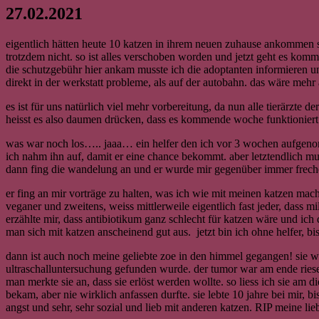
27.02.2021
eigentlich hätten heute 10 katzen in ihrem neuen zuhause ankommen sol
trotzdem nicht. so ist alles verschoben worden und jetzt geht es kom
die schutzgebühr hier ankam musste ich die adoptanten informieren u
direkt in der werkstatt probleme, als auf der autobahn. das wäre mehr 
es ist für uns natürlich viel mehr vorbereitung, da nun alle tierärzte
heisst es also daumen drücken, dass es kommende woche funktioniert 
was war noch los….. jaaa… ein helfer den ich vor 3 wochen aufgenomm
ich nahm ihn auf, damit er eine chance bekommt. aber letztendlich muss 
dann fing die wandelung an und er wurde mir gegenüber immer frecher
er fing an mir vorträge zu halten, was ich wie mit meinen katzen mache
veganer und zweitens, weiss mittlerweile eigentlich fast jeder, dass 
erzählte mir, dass antibiotikum ganz schlecht für katzen wäre und ich
man sich mit katzen anscheinend gut aus. jetzt bin ich ohne helfer, bi
dann ist auch noch meine geliebte zoe in den himmel gegangen! sie war 
ultraschalluntersuchung gefunden wurde. der tumor war am ende riesen
man merkte sie an, dass sie erlöst werden wollte. so liess ich sie am 
bekam, aber nie wirklich anfassen durfte. sie lebte 10 jahre bei mir, bi
angst und sehr, sehr sozial und lieb mit anderen katzen. RIP meine lie