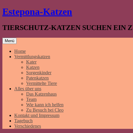
Springe
Estepona-Katzen
zum
Inhalt
TIERSCHUTZ-KATZEN SUCHEN EIN 
Menü
Home
Vermittlungskatzen
Kater
Katzen
Sorgenkinder
Patenkatzen
Vermittelte Tiere
Alles über uns
Das Katzenhaus
Team
Wie kann ich helfen
Zu Besuch bei Cleo
Kontakt und Impressum
Tagebuch
Verschiedenes