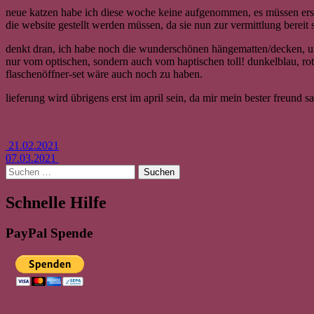
neue katzen habe ich diese woche keine aufgenommen, es müssen erst m
die website gestellt werden müssen, da sie nun zur vermittlung bereit 
denkt dran, ich habe noch die wunderschönen hängematten/decken, um di
nur vom optischen, sondern auch vom haptischen toll! dunkelblau, rot 
flaschenöffner-set wäre auch noch zu haben.
lieferung wird übrigens erst im april sein, da mir mein bester freund s
Beitrags-
21.02.2021
07.03.2021
Navigation
Suchen
nach:
Schnelle Hilfe
PayPal Spende