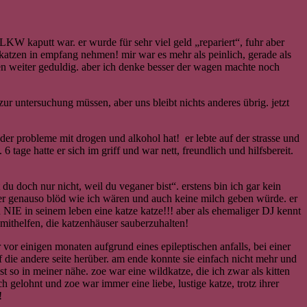
LKW kaputt war. er wurde für sehr viel geld „repariert“, fuhr aber
a-katzen in empfang nehmen!
mir war es mehr als peinlich, gerade als
en weiter geduldig. aber ich denke besser der wagen machte noch
zur untersuchung müssen, aber uns bleibt nichts anderes übrig. jetzt
er probleme mit drogen und alkohol hat! er lebte auf der strasse und
 tage hatte er sich im griff und war nett, freundlich und hilfsbereit.
du doch nur nicht, weil du veganer bist“. erstens bin ich gar kein
änder genauso blöd wie ich wären und auch keine milch geben würde. er
h NIE in seinem leben eine katze katze!!! aber als ehemaliger DJ kennt
 mithelfen, die katzenhäuser sauberzuhalten!
 vor einigen monaten aufgrund eines epileptischen anfalls, bei einer
 die andere seite herüber. am ende konnte sie einfach nicht mehr und
st so in meiner nähe. zoe war eine wildkatze, die ich zwar als kitten
ch gelohnt und zoe war immer eine liebe, lustige katze, trotz ihrer
!