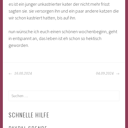
es ist ein junger unkastrierter kater der nicht mehr frisst
sagten sie. sie versorgen ihn und ein paar andere katzen die
wir schon kastriert hatten, bis auf ihn.
nun wünsche ich euch einen schönen wochenbeginn, geht
in entspannt an, das leben ist eh schon so hektisch
geworden.
BEITRAGS-
16.08.2024
04.09.2024
NAVIGATION
Suchen
nach:
SCHNELLE HILFE