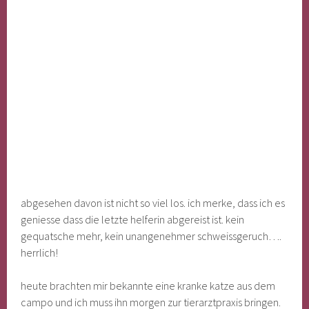
abgesehen davon ist nicht so viel los. ich merke, dass ich es
geniesse dass die letzte helferin abgereist ist. kein
gequatsche mehr, kein unangenehmer schweissgeruch….
herrlich!
heute brachten mir bekannte eine kranke katze aus dem
campo und ich muss ihn morgen zur tierarztpraxis bringen.