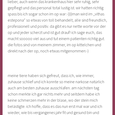
lieber, auch wenn das krankenhaus hier sehr ruhig, sehr
gepflegt und das personal total lustig ist. wir hatten richtig
spass bis ich sogar schon im op war:-))))
man wird im „vithas
estepona“ so etwas von toll behandelt, alle sind freundlich,
professionell und positiv. da gibt es nur nette worte vor der
op und jeder scherzt und ist gut drauf! ich sage euch, das
macht sooooo viel aus und tut einem patienten richtig gut.
die fotos sind von meinem zimmer, im op kittelchen und
direkt nach der op, noch etwas mitgenommen:-)
meine tiere haben sich gefreut, dass ich, wie immer,
zuhause schlief und ich konnte so meine narkose natürlich
auch am besten zuhause ausschlafen. am nächsten tag
schon merkte ich gar nichts mehr und seitdem habe ich
keine schmerzen mehr in der blase, wo der stein mich
belästigte. ich hoffe, dass es das nun erst mal war und ich
wieder, wie bis vergangenes jahr fit und gesund bin und