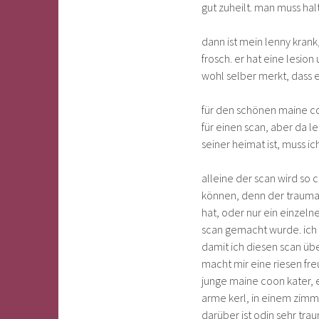
gut zuheilt. man muss ha
dann ist mein lenny krank,
frosch. er hat eine lesion 
wohl selber merkt, dass es
für den schönen maine c
für einen scan, aber da l
seiner heimat ist, muss 
alleine der scan wird so 
können, denn der traumat
hat, oder nur ein einzelne
scan gemacht wurde. ich 
damit ich diesen scan üb
macht mir eine riesen fre
junge maine coon kater, 
arme kerl, in einem zimmer
darüber ist odin sehr tra