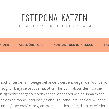
ESTEPONA-KATZEN
TIERSCHUTZ-KATZEN SUCHEN EIN ZUHAUSE
ATZEN
ALLES ÜBER UNS
KONTAKT UND IMPRESSUM
TA
 noch unter der armbeuge behandelt werden, wegen der Wunde vo
n zog. Ich bin ja selbst überhaupt kein fan von halsbändern, da die
en irgendwo hängenbleiben können. oder aber wie bei inma mit er
nn das halsband unter der „armbeuge“ scheuert und fiese wunden
 inma:-/
aber es wird langsam besser und ich hoffe, das alles wieder