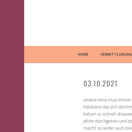
Springe
zum
Inhalt
HOME
VERMITTLUNGSK
03.10.2021
unsere inma muss immer
Halsband das sich dort hi
katzen so schnell drauss
pfote durchgehen und da
macht. so leider auch bei