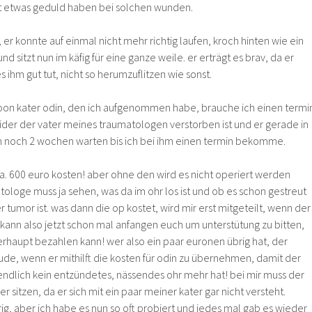
lt etwas geduld haben bei solchen wunden.
 er konnte auf einmal nicht mehr richtig laufen, kroch hinten wie ein
und sitzt nun im käfig für eine ganze weile. er erträgt es brav, da er
 ihm gut tut, nicht so herumzuflitzen wie sonst.
oon kater odin, den ich aufgenommen habe, brauche ich einen termi
eider der vater meines traumatologen verstorben ist und er gerade in
ich noch 2 wochen warten bis ich bei ihm einen termin bekomme.
ca. 600 euro kosten! aber ohne den wird es nicht operiert werden
ologe muss ja sehen, was da im ohr los ist und ob es schon gestreut
r tumor ist. was dann die op kostet, wird mir erst mitgeteilt, wenn der
kann also jetzt schon mal anfangen euch um unterstütung zu bitten,
erhaupt bezahlen kann! wer also ein paar euronen übrig hat, der
ude, wenn er mithilft die kosten für odin zu übernehmen, damit der
endlich kein entzündetes, nässendes ohr mehr hat! bei mir muss der
 sitzen, da er sich mit ein paar meiner kater gar nicht versteht.
urig, aber ich habe es nun so oft probiert und jedes mal gab es wieder