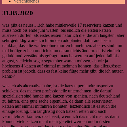
Verschiedenes
31.05.2020
was gibt es neues….ich habe mittlerweile 17 reservierte katzen und
muss noch bis ende juni warten, bis endlich die ersten katzen
ausreisen dürfen. als erstes reisen natürlich die, die am längsten, aber
sehr geduldig warten. ich bin den adoptanten dafür auch sehr
dankbar, dass die warten ohne murren hinnehmen. aber es sind nun
mal heftige zeiten und ich kann daran nichts ändern. da ist einfach
geduld und verständnis gefragt. manche werden auf jeden fall bis
august, vielleicht sogar september warten müssen, da wir ja
höchstens 4 katzen auf einmal mitnehmen können. das allergrösste
problem ist jedoch, dass es fast keine flüge mehr gibt, die ich nutzen
kann:-/
was ich als alternative habe, ist die katzen per landtransport zu
schicken. das machen professionelle unternehmen, die darauf
spezialisiert sind hunde und katzen von spanien, nach deutschland
zu fahren. eine gute sache eigentlich, da dann alle reservierten
katzen auf einmal mitfahren könnten. letztendlich ist es auch die
einzige lösung, um langfristig noch katzen retten und auch
vermitteln zu können. das heisst, wenn ich das nicht mache, dann
können viele katzen nicht mehr gerettet werden und müssten
elendig, ausgesetzt auf der strasse oder in der tötungsanlage