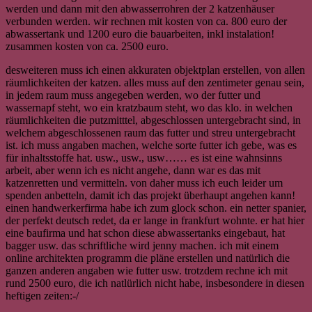
werden und dann mit den abwasserrohren der 2 katzenhäuser
verbunden werden. wir rechnen mit kosten von ca. 800 euro der
abwassertank und 1200 euro die bauarbeiten, inkl instalation!
zusammen kosten von ca. 2500 euro.
desweiteren muss ich einen akkuraten objektplan erstellen, von allen
räumlichkeiten der katzen. alles muss auf den zentimeter genau sein,
in jedem raum muss angegeben werden, wo der futter und
wassernapf steht, wo ein kratzbaum steht, wo das klo. in welchen
räumlichkeiten die putzmitttel, abgeschlossen untergebracht sind, in
welchem abgeschlossenen raum das futter und streu untergebracht
ist. ich muss angaben machen, welche sorte futter ich gebe, was es
für inhaltsstoffe hat. usw., usw., usw…… es ist eine wahnsinns
arbeit, aber wenn ich es nicht angehe, dann war es das mit
katzenretten und vermitteln. von daher muss ich euch leider um
spenden anbetteln, damit ich das projekt überhaupt angehen kann!
einen handwerkerfirma habe ich zum glock schon. ein netter spanier,
der perfekt deutsch redet, da er lange in frankfurt wohnte. er hat hier
eine baufirma und hat schon diese abwassertanks eingebaut, hat
bagger usw. das schriftliche wird jenny machen. ich mit einem
online architekten programm die pläne erstellen und natürlich die
ganzen anderen angaben wie futter usw. trotzdem rechne ich mit
rund 2500 euro, die ich natlürlich nicht habe, insbesondere in diesen
heftigen zeiten:-/