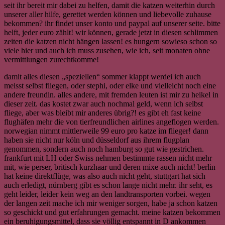
seit ihr bereit mir dabei zu helfen, damit die katzen weiterhin durch
unserer aller hilfe, gerettet werden können und liebevolle zuhause
bekommen? ihr findet unser konto und paypal auf unserer seite. bitte
helft, jeder euro zählt! wir können, gerade jetzt in diesen schlimmen
zeiten die katzen nicht hängen lassen! es hungern sowieso schon so
viele hier und auch ich muss zusehen, wie ich, seit monaten ohne
vermittlungen zurechtkomme!
damit alles diesen „speziellen“ sommer klappt werdei ich auch
meisst selbst fliegen, oder stephi, oder elke und vielleicht noch eine
andere freundin. alles andere, mit fremden leuten ist mir zu heikel in
dieser zeit. das kostet zwar auch nochmal geld, wenn ich selbst
fliege, aber was bleibt mir anderes übrig?! es gibt eh fast keine
flughäfen mehr die von tierfreundlichen airlines angeflogen werden.
norwegian nimmt mittlerweile 99 euro pro katze im flieger! dann
haben sie nicht nur köln und düsseldorf aus ihrem flugplan
genommen, sondern auch noch hamburg so gut wie gestrichen.
frankfurt mit LH oder Swiss nehmen bestimmte rassen nicht mehr
mit, wie perser, britisch kurzhaar und deren mixe auch nicht! berlin
hat keine direktflüge, was also auch nicht geht, stuttgart hat sich
auch erledigt, nürnberg gibt es schon lange nicht mehr. ihr seht, es
geht leider, leider kein weg an den landtransporten vorbei. wegen
der langen zeit mache ich mir weniger sorgen, habe ja schon katzen
so geschickt und gut erfahrungen gemacht. meine katzen bekommen
ein beruhigungsmittel, dass sie völlig entspannt in D ankommen