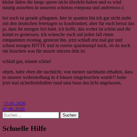
kleine läden die lange sperre nicht überlebt haben und es wird
traurig aussehen in unserem schönen estepona und anderswo:-(
bei euch ist gerade pfingsten. hier in spanien bin ich gar nicht mehr
mit den deutschen feiertagen so konfrontiert. aber für euch heisst das
ja, dass ihr morgen frei habt. ich hoffe, das wetter ist schön und ihr
könnt es geniessen. ich wünsche euch auf jeden fall einen
entspannten montag, geniesst ihn. jetzt schlaft erst mal gut und
schaut morgen BITTE mal in eurem sparstrumpf nach, ob da noch
ein bisschen was für unsere miezen drin ist.
schlaft gut, träumt schön!
ohjeh, habe eben die nachricht, von meiner nachbarin erhalten, dass
in unserer wohnsiedlung in 4 häuser eingebrochen wurde!! habe
jetzt mal sicherheitshalber rund ums haus das licht angelassen.
Beitrags-
15.05.2020
07.06.2020
Navigation
Suchen
nach:
Schnelle Hilfe