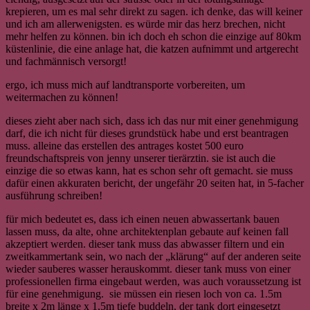
krepieren, um es mal sehr direkt zu sagen. ich denke, das will keiner
und ich am allerwenigsten. es würde mir das herz brechen, nicht
mehr helfen zu können. bin ich doch eh schon die einzige auf 80km
küstenlinie, die eine anlage hat, die katzen aufnimmt und artgerecht
und fachmännisch versorgt!
ergo, ich muss mich auf landtransporte vorbereiten, um
weitermachen zu können!
dieses zieht aber nach sich, dass ich das nur mit einer genehmigung
darf, die ich nicht für dieses grundstück habe und erst beantragen
muss. alleine das erstellen des antrages kostet 500 euro
freundschaftspreis von jenny unserer tierärztin. sie ist auch die
einzige die so etwas kann, hat es schon sehr oft gemacht. sie muss
dafür einen akkuraten bericht, der ungefähr 20 seiten hat, in 5-facher
ausführung schreiben!
für mich bedeutet es, dass ich einen neuen abwassertank bauen
lassen muss, da alte, ohne architektenplan gebaute auf keinen fall
akzeptiert werden. dieser tank muss das abwasser filtern und ein
zweitkammertank sein, wo nach der „klärung“ auf der anderen seite
wieder sauberes wasser herauskommt. dieser tank muss von einer
professionellen firma eingebaut werden, was auch voraussetzung ist
für eine genehmigung. sie müssen ein riesen loch von ca. 1.5m
breite x 2m länge x 1,5m tiefe buddeln, der tank dort eingesetzt