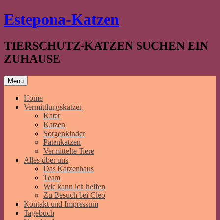
Springe
Estepona-Katzen
zum
Inhalt
TIERSCHUTZ-KATZEN SUCHEN EIN
ZUHAUSE
Menü
Home
Vermittlungskatzen
Kater
Katzen
Sorgenkinder
Patenkatzen
Vermittelte Tiere
Alles über uns
Das Katzenhaus
Team
Wie kann ich helfen
Zu Besuch bei Cleo
Kontakt und Impressum
Tagebuch