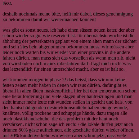
lässt.
deshalb nochmals meine bitte, helft mir dabei, dieses genehmigung
zu bekommen damit wir weitermachen können!
was gibt es sonst neues. ich habe einen süssen neuen kater, der aber
schon wieder so gut wie reserviert ist. für übernächste woche ist die
abholung der perserkatzen geplant von einem alten mann der züchtet
und sein 2tes bein abgenommen bekommen muss. wir müssen aber
leider noch warten bis wir wieder von einer provinz in die andere
fahren dürfen. man muss sich das vorstellen als wenn man z.b. nicht
von wiesbaden nach mainz rüberfahren darf. fragt mich nicht was
das letztendlich für einen unterschied macht, aber es ist halt so.
wir kommen morgen in phase 2! das heisst, dass wir nun keine
festen zeiten mehr haben in denen wir raus dürfen. dafür gibt es
überall in allen läden maskenpflicht. hier bei den temperaturen schon
eine herauforderung und viele klagen über hautreizungen und man
sieht immer mehr leute mit wunden stellen in gesicht und hals. von
den hautschädigenden desinfektionsmitteln haben einige wunde,
knallrote, völlig trockene und schuppige hände. dazu tragen alle
noch plastikhandschuhe, die das problem mit der haut noch
verstärken. nicht schön sage ich euch:-/ die lokale dürfen jetzt auch
drinnen 50% gäste aufnehmen, alle geschäfte dürfen wieder öffnen,
mit 30% kundenverkehr. wir wissen aber schon jetzt, dass viele