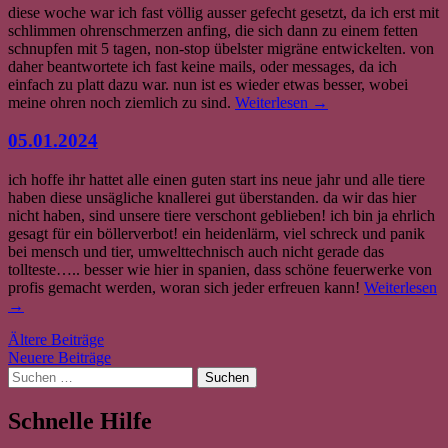
diese woche war ich fast völlig ausser gefecht gesetzt, da ich erst mit
schlimmen ohrenschmerzen anfing, die sich dann zu einem fetten
schnupfen mit 5 tagen, non-stop übelster migräne entwickelten. von
daher beantwortete ich fast keine mails, oder messages, da ich
einfach zu platt dazu war. nun ist es wieder etwas besser, wobei
meine ohren noch ziemlich zu sind.
Weiterlesen
→
05.01.2024
ich hoffe ihr hattet alle einen guten start ins neue jahr und alle tiere
haben diese unsägliche knallerei gut überstanden. da wir das hier
nicht haben, sind unsere tiere verschont geblieben! ich bin ja ehrlich
gesagt für ein böllerverbot! ein heidenlärm, viel schreck und panik
bei mensch und tier, umwelttechnisch auch nicht gerade das
tollteste….. besser wie hier in spanien, dass schöne feuerwerke von
profis gemacht werden, woran sich jeder erfreuen kann!
Weiterlesen
→
Beitrags-
Ältere Beiträge
Neuere Beiträge
Navigation
Suchen
nach:
Schnelle Hilfe