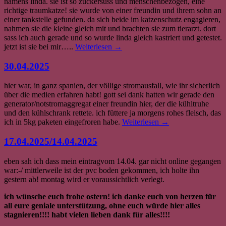
namens linda. sie ist so zuckersüss und menschenbezogen, eine
richtige traumkatze! sie wurde von einer freundin und ihrem sohn an
einer tankstelle gefunden. da sich beide im katzenschutz engagieren,
nahmen sie die kleine gleich mit und brachten sie zum tierarzt. dort
sass ich auch gerade und so wurde linda gleich kastriert und getestet.
jetzt ist sie bei mir…..
Weiterlesen
→
30.04.2025
hier war, in ganz spanien, der völlige stromausfall, wie ihr sicherlich
über die medien erfahren habt! gott sei dank hatten wir gerade den
generator/notstromaggregat einer freundin hier, der die kühltruhe
und den kühlschrank rettete. ich füttere ja morgens rohes fleisch, das
ich in 5kg paketen eingefroren habe.
Weiterlesen
→
17.04.2025/14.04.2025
eben sah ich dass mein eintragvom 14.04. gar nicht online gegangen
war:-/ mittlerweile ist der pvc boden gekommen, ich holte ihn
gestern ab! montag wird er voraussichtlich verlegt.
ich wünsche euch frohe ostern! ich danke euch von herzen für
all eure geniale unterstützung, ohne euch würde hier alles
stagnieren!!!! habt vielen lieben dank für alles!!!!