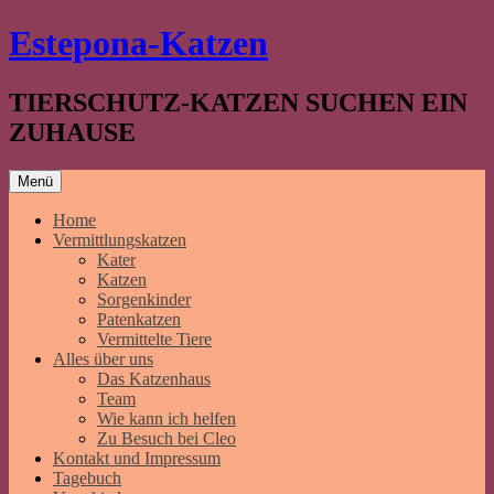
Springe
Estepona-Katzen
zum
Inhalt
TIERSCHUTZ-KATZEN SUCHEN EIN
ZUHAUSE
Menü
Home
Vermittlungskatzen
Kater
Katzen
Sorgenkinder
Patenkatzen
Vermittelte Tiere
Alles über uns
Das Katzenhaus
Team
Wie kann ich helfen
Zu Besuch bei Cleo
Kontakt und Impressum
Tagebuch