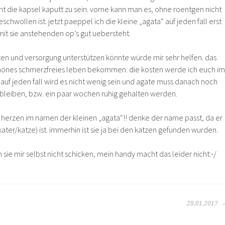
t die kapsel kaputt zu sein. vorne kann man es, ohne roentgen nicht
eschwollen ist. jetzt paeppel ich die kleine „agata“ auf jeden fall erst
mit sie anstehenden op’s gut uebersteht.
en und versorgung unterstützen könnte würde mir sehr helfen. das
schönes schmerzfreies leben bekommen. die kosten werde ich euch im
auf jeden fall wird es nicht wenig sein und agate muss danach noch
y bleiben, bzw. ein paar wochen ruhig gehalten werden.
n herzen im namen der kleinen „agata“!! denke der name passt, da er
ater/katze) ist. immerhin ist sie ja bei den katzen gefunden wurden.
ie mir selbst nicht schicken, mein handy macht das leider nicht:-/
28.01.2017