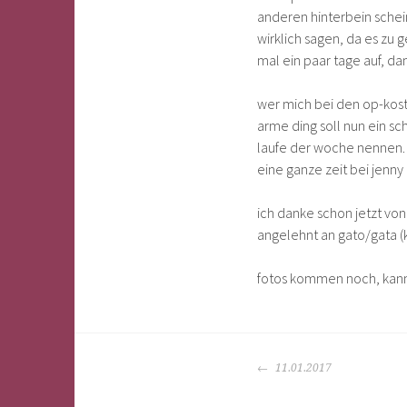
anderen hinterbein schein
wirklich sagen, da es zu g
mal ein paar tage auf, da
wer mich bei den op-kost
arme ding soll nun ein 
laufe der woche nennen. 
eine ganze zeit bei jenn
ich danke schon jetzt vo
angelehnt an gato/gata (k
fotos kommen noch, kann s
BEITRAGS-
11.01.2017
NAVIGATION