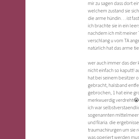
mir zu sagen dass dort ein
welchem zustand sie sich
die arme hündin
…
ist fa
ich brachte sie in ein l
nachdem ich mit meiner TA
verschlang u vom TA an
natürlich hat das arme ti
wer auch immer das der k
nicht einfach so kaputt! 
hat bei seinem besitzer
gebracht, halsband entfer
gebrochen, 1 hat eine gr
merkwuerdig verdreht

ich war selbstverstaendli
sogenannten mittelmeerte
und filaria. die ergebni
traumachirurgen um sie rö
was operiert werden muss.