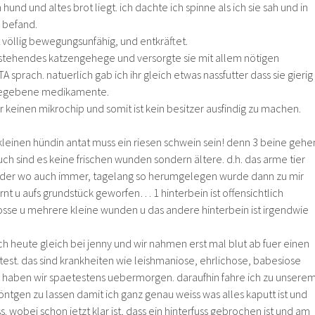
 hund und altes brot liegt. ich dachte ich spinne als ich sie sah und in
 befand.
st völlig bewegungsunfähig, und entkräftet.
eerstehendes katzengehege und versorgte sie mit allem nötigen
 sprach. natuerlich gab ich ihr gleich etwas nassfutter dass sie gierig
gegebene medikamente.
er keinen mikrochip und somit ist kein besitzer ausfindig zu machen.
leinen hündin antat muss ein riesen schwein sein! denn 3 beine gehe
auch sind es keine frischen wunden sondern ältere. d.h. das arme tier
 oder wo auch immer, tagelang so herumgelegen wurde dann zu mir
nt u aufs grundstück geworfen… 1 hinterbein ist offensichtlich
osse u mehrere kleine wunden u das andere hinterbein ist irgendwie

ch heute gleich bei jenny und wir nahmen erst mal blut ab fuer einen
st. das sind krankheiten wie leishmaniose, ehrlichose, babesiose
sse haben wir spaetestens uebermorgen. daraufhin fahre ich zu unsere
ntgen zu lassen damit ich ganz genau weiss was alles kaputt ist und
 wobei schon jetzt klar ist, dass ein hinterfuss gebrochen ist und am