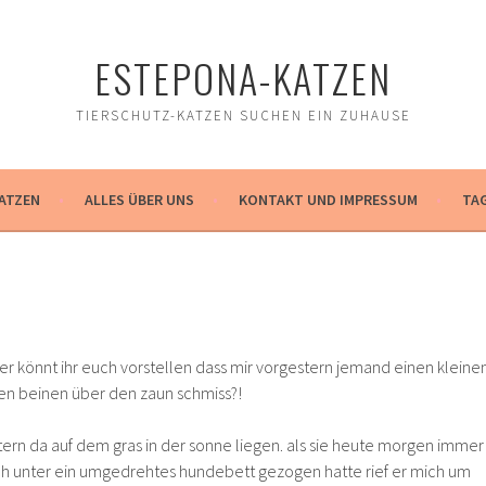
ESTEPONA-KATZEN
TIERSCHUTZ-KATZEN SUCHEN EIN ZUHAUSE
ATZEN
ALLES ÜBER UNS
KONTAKT UND IMPRESSUM
TA
ber könnt ihr euch vorstellen dass mir vorgestern jemand einen kleine
en beinen über den zaun schmiss?!
tern da auf dem gras in der sonne liegen. als sie heute morgen immer
lich unter ein umgedrehtes hundebett gezogen hatte rief er mich um