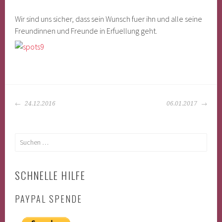
Wir sind uns sicher, dass sein Wunsch fuer ihn und alle seine
Freundinnen und Freunde in Erfuellung geht.
BEITRAGS-
24.12.2016
06.01.2017
NAVIGATION
Suchen
nach:
SCHNELLE HILFE
PAYPAL SPENDE